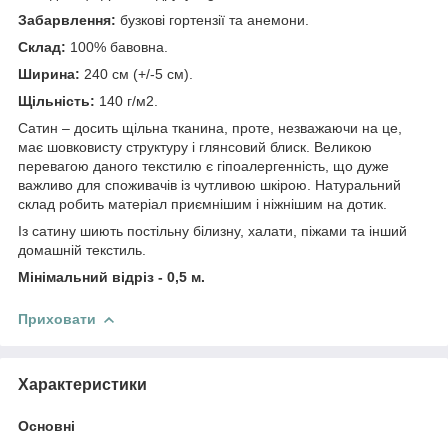
Забарвлення:
бузкові гортензії та анемони.
Склад:
100% бавовна.
Ширина:
240 см (+/-5 см).
Щільність:
140 г/м2.
Сатин – досить щільна тканина, проте, незважаючи на це,
має шовковисту структуру і глянсовий блиск. Великою
перевагою даного текстилю є гіпоалергенність, що дуже
важливо для споживачів із чутливою шкірою. Натуральний
склад робить матеріал приємнішим і ніжнішим на дотик.
Із сатину шиють постільну білизну, халати, піжами та інший
домашній текстиль.
Мінімальний відріз - 0,5 м.
Приховати
Характеристики
Основні