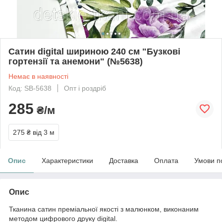
Сатин digital шириною 240 см "Бузкові
гортензії та анемони" (№5638)
Немає в наявності
Код: SB-5638
Опт і роздріб
285
₴/м
275 ₴
від 3 м
Опис
Характеристики
Доставка
Оплата
Умови п
Опис
Тканина сатин преміальної якості з малюнком, виконаним
методом цифрового друку digital.