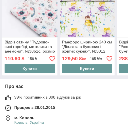
Відріз сатину "Пудрово-
Ранфорс шириною 240 см
Відрі
сині горобці, метелики та
"Дівчатка в бузкових і
"Роз
анемони", №3861с, розмір
жовтих сукнях", №5012
буке
75*160 см
135*
110,60
129,50
288
₴
₴/м
158 ₴
185 ₴/м
Купити
Купити
Про нас
99% позитивних з 398 відгуків за рік
Працює з 28.01.2015
м. Ковель
Ковель, Україна