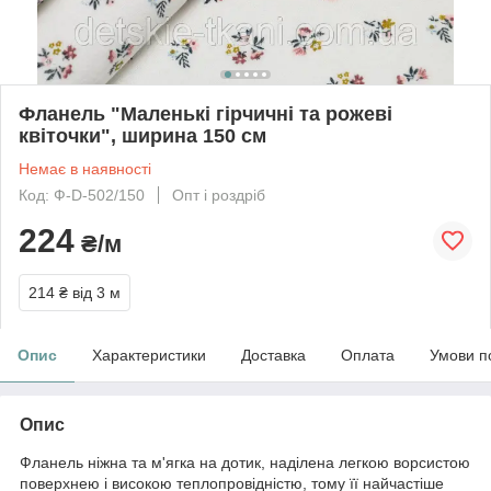
Фланель "Маленькі гірчичні та рожеві
квіточки", ширина 150 см
Немає в наявності
Код: Ф-D-502/150
Опт і роздріб
224
₴/м
214 ₴
від 3 м
Опис
Характеристики
Доставка
Оплата
Умови п
Опис
Фланель ніжна та м'ягка на дотик, наділена легкою ворсистою
поверхнею і високою теплопровідністю, тому її найчастіше