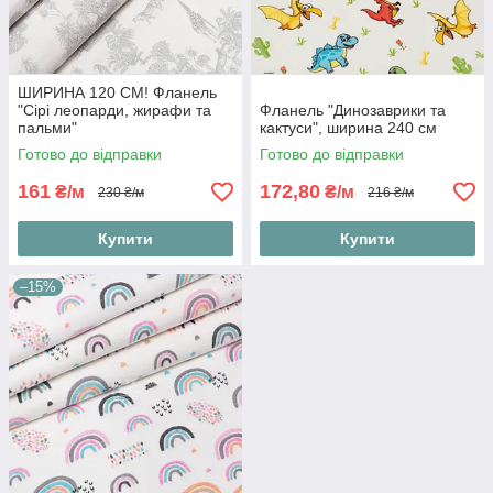
ШИРИНА 120 СМ! Фланель
"Сірі леопарди, жирафи та
Фланель "Динозаврики та
пальми"
кактуси", ширина 240 см
Готово до відправки
Готово до відправки
161
172,80
₴/м
₴/м
230 ₴/м
216 ₴/м
Купити
Купити
–15%