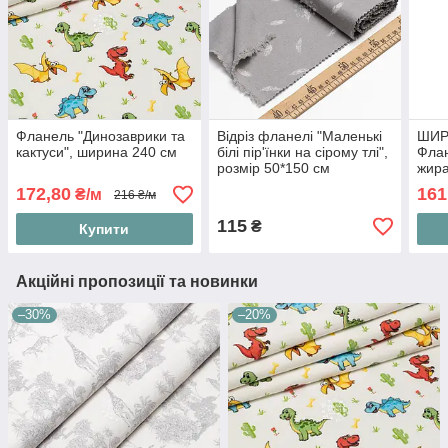
Фланель "Динозаврики та
Відріз фланелі "Маленькі
ШИР
кактуси", ширина 240 см
білі пір'їнки на сірому тлі",
Флан
розмір 50*150 см
жира
172,80
161
₴/м
216 ₴/м
115
₴
Купити
Акційні пропозиції та новинки
–30%
–20%