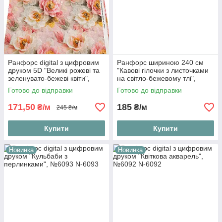
Ранфорс digital з цифровим
Ранфорс шириною 240 см
друком 5D "Великі рожеві та
"Кавові гілочки з листочками
зеленувато-бежеві квіти",
на світло-бежевому тлі",
№5543
№6094
Готово до відправки
Готово до відправки
171,50
185
₴/м
₴/м
245 ₴/м
Купити
Купити
Новинка
Новинка