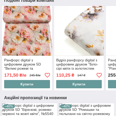
Подібні товари компанії
Ранфорс digital з
Відріз ранфорсу digital з
Ранф
цифровим друком 5D
цифровим друком "Біло-
циф
"Великі рожеві та
сірі квіти із золотистим
"Різ
зеленувато-бежеві квіти",
листям", №5601, розмір
вафе
171,50
110,25
255
₴/м
₴
245 ₴/м
147 ₴
№5543
65*240 см
№55
Купити
Купити
Акційні пропозиції та новинки
–40%
–40%