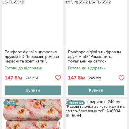
Ранфорс digital з цифровим
Ранфорс digital з цифровим
друком 5D "Бірюзові, рожево-
друком 5D "Ромашки та
червоні та жовті квіти",
тюльпани на світло-
№5540
рожевому тлі", №5542
Готово до відправки
Готово до відправки
147
147
₴/м
₴/м
245 ₴/м
245 ₴/м
Купити
Купити
–30%
Новинка