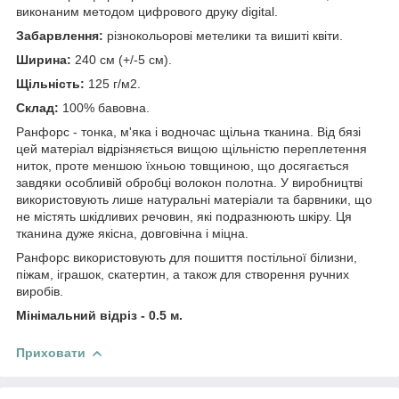
виконаним методом цифрового друку digital.
Забарвлення:
різнокольорові метелики та вишиті квіти.
Ширина:
240 см (+/-5 см).
Щільність:
125 г/м2.
Склад:
100% бавовна.
Ранфорс - тонка, м'яка і водночас щільна тканина. Від бязі
цей матеріал відрізняється вищою щільністю переплетення
ниток, проте меншою їхньою товщиною, що досягається
завдяки особливій обробці волокон полотна. У виробництві
використовують лише натуральні матеріали та барвники, що
не містять шкідливих речовин, які подразнюють шкіру. Ця
тканина дуже якісна, довговічна і міцна.
Ранфорс використовують для пошиття постільної білизни,
піжам, іграшок, скатертин, а також для створення ручних
виробів.
Мінімальний відріз - 0.5 м.
Приховати