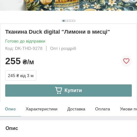
Тканина Duck digital "Лимони в мисці"
Готово до відправки
Код: DK-THD-9278
Опт і роздріб
255
₴/м
245 ₴
від 3 м
Купити
Опис
Характеристики
Доставка
Оплата
Умови п
Опис