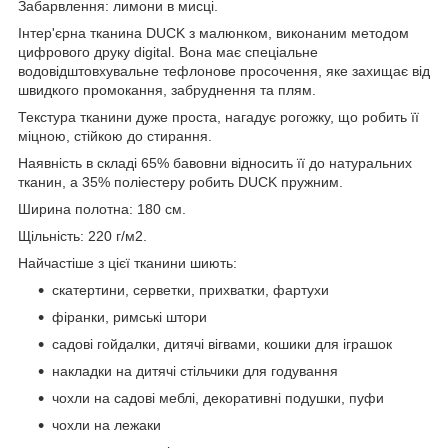
Забарвлення: лимони в мисці.
Інтер'єрна тканина DUCK з малюнком, виконаним методом
цифрового друку digital. Вона має спеціальне
водовідштовхувальне тефлонове просочення, яке захищає від
швидкого промокання, забруднення та плям.
Текстура тканини дуже проста, нагадує рогожку, що робить її
міцною, стійкою до стирання.
Наявність в складі 65% бавовни відносить її до натуральних
тканин, а 35% поліестеру робить DUCK пружним.
Ширина полотна: 180 см.
Щільність: 220 г/м2.
Найчастіше з цієї тканини шиють:
скатертини, серветки, прихватки, фартухи
фіранки, римські штори
садові гойдалки, дитячі вігвами, кошики для іграшок
накладки на дитячі стільчики для годування
чохли на садові меблі, декоративні подушки, пуфи
чохли на лежаки