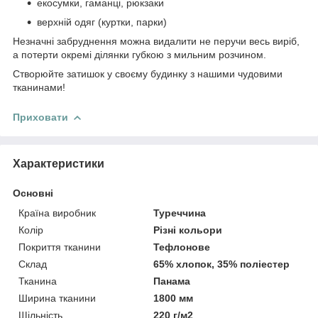
екосумки, гаманці, рюкзаки
верхній одяг (куртки, парки)
Незначні забруднення можна видалити не перучи весь виріб,
а потерти окремі ділянки губкою з мильним розчином.
Створюйте затишок у своєму будинку з нашими чудовими
тканинами!
Приховати
Характеристики
Основні
Країна виробник
Туреччина
Колір
Різні кольори
Покриття тканини
Тефлонове
Склад
65% хлопок, 35% поліестер
Тканина
Панама
Ширина тканини
1800 мм
Щільність
220 г/м2