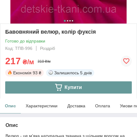
Бавовняний велюр, колір фуксія
Готово до відправки
Код: ТПВ-996
Роздріб
217
₴/м
310 ₴/м
Економія
93 ₴
Залишилось
5 днів
Купити
Опис
Характеристики
Доставка
Оплата
Умови п
Опис
Велюр - це м'яка натуральна тканина з щільним ворсом на