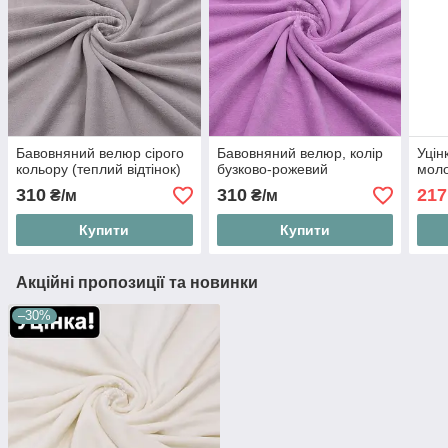
Бавовняний велюр сірого
Бавовняний велюр, колір
Уцін
кольору (теплий відтінок)
бузково-рожевий
моло
310
310
217
₴/м
₴/м
Купити
Купити
Акційні пропозиції та новинки
–30%