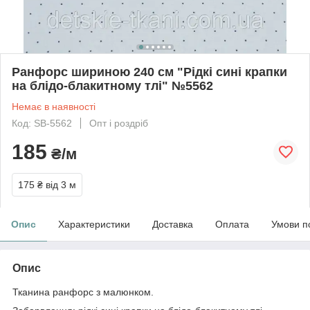
Ранфорс шириною 240 см "Рідкі сині крапки
на блідо-блакитному тлі" №5562
Немає в наявності
Код: SB-5562
Опт і роздріб
185
₴/м
175 ₴
від 3 м
Опис
Характеристики
Доставка
Оплата
Умови п
Опис
Тканина ранфорс з малюнком.