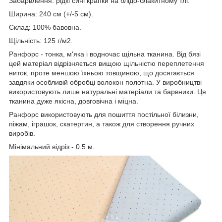
Забарвлення: рідкі сині крапки на блідо-блакитному тлі.
Ширина: 240 см (+/-5 см).
Склад: 100% бавовна.
Щільність: 125 г/м2.
Ранфорс - тонка, м'яка і водночас щільна тканина. Від бязі
цей матеріал відрізняється вищою щільністю переплетення
ниток, проте меншою їхньою товщиною, що досягається
завдяки особливій обробці волокон полотна. У виробництві
використовують лише натуральні матеріали та барвники. Ця
тканина дуже якісна, довговічна і міцна.
Ранфорс використовують для пошиття постільної білизни,
піжам, іграшок, скатертин, а також для створення ручних
виробів.
Мінімальний відріз - 0.5 м.