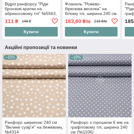
Відріз ранфорсу "Рідкі
Фланель "Рожево-
Ран
бронзові крапки на
бірюзова веселка" на
"Рід
абрикосовому тлі" №5563,
білому тлі, ширина 240 см
граф
розмір 80*240 см
111
183,60
185
₴
₴/м
148 ₴
216 ₴/м
Купити
Купити
Акційні пропозиції та новинки
–15%
–10%
Ранфорс шириною 240 см
Ранфорс з горошком 6 мм на
"Велике сузір'я" на бежевому,
графітовому тлі, ширина 240
№4314
см (№1106)