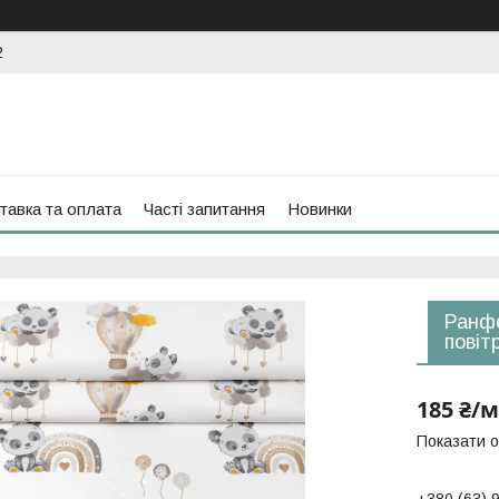
2
тавка та оплата
Часті запитання
Новинки
Ранфо
повіт
185 ₴/м
Показати о