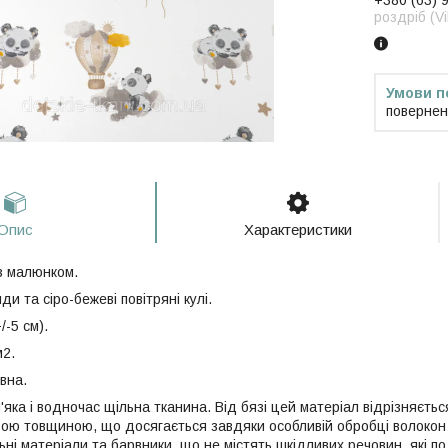
+380 (63) 
роздріб (V
повернен
Опис
Характеристики
з малюнком.
ди та сіро-бежеві повітряні кулі.
/-5 см).
м2.
вна.
'яка і водночас щільна тканина. Від бязі цей матеріал відрізняєт
ою товщиною, що досягається завдяки особливій обробці волокон 
ьні матеріали та барвники, що не містять шкідливих речовин, які 