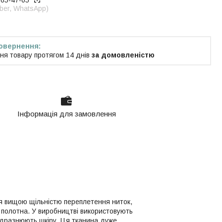
965-47-05
iber, WhatsApp)
ня товару протягом 14 днів
за домовленістю
Інформація для замовлення
ься вищою щільністю переплетення ниток,
полотна. У виробництві використовують
подразнюють шкіру. Ця тканина дуже