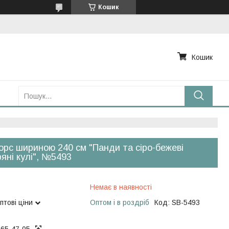
Кошик
Кошик
рс шириною 240 см "Панди та сіро-бежеві
ряні кулі", №5493
Немає в наявності
птові ціни
Оптом і в роздріб
Код:
SB-5493