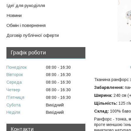
Ідеї для рукоділля
Новини
Обмін і повернення
Договір публічної оферти
Графік роботи
Понеділок
08:00
16:30
Вівторок
08:00
16:30
Тканина ранфорс 
Середа
08:00
16:30
Забарвлення:
пан
Четвер
08:00
16:30
Ширина:
240 см (+
Пʼятниця
08:00
16:30
Щільність:
125 г/
Субота
Вихідний
Склад:
100% баво
Неділя
Вихідний
Ранфорс - тонка, м
проте меншою їхнь
Контакти
винятково натурал