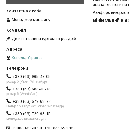
якісна, довговічна 
Ранфорс використов
Менеджер магазину
Мінімальний відрі
Дитячі тканини гуртом і в роздріб
Ковель, Україна
+380 (63) 965-47-05
роздріб (Viber, WhatsApp)
+380 (63) 688-40-78
роздріб (WhatsApp)
+380 (63) 679-68-72
мен-р по закупках (Viber, WhatsApp)
+380 (63) 720-98-15
менеджер вихідного дня
+380684368058, +380639654705