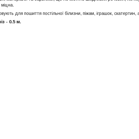
і міцна.
ують для пошиття постільної білизни, піжам, іграшок, скатертин, 
з - 0.5 м.