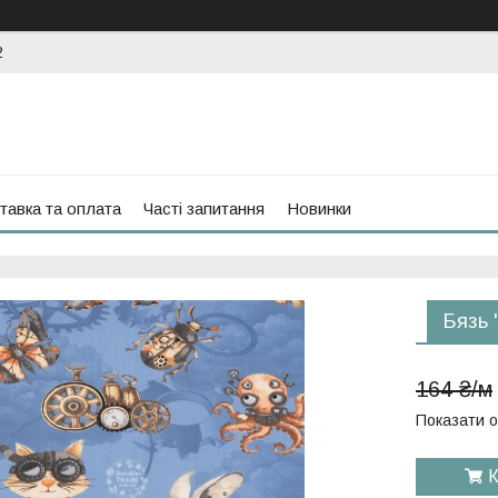
2
тавка та оплата
Часті запитання
Новинки
Бязь 
164 ₴/м
Показати о
К