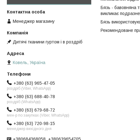
Бязь - бавовняна 
викликає подразнен
Менеджер магазину
Бязь використовуют
Рекомендоване пран
Дитячі тканини гуртом і в роздріб
Ковель, Україна
+380 (63) 965-47-05
роздріб (Viber, WhatsApp)
+380 (63) 688-40-78
роздріб (WhatsApp)
+380 (63) 679-68-72
мен-р по закупках (Viber, WhatsApp)
+380 (63) 720-98-15
менеджер вихідного дня
+380684368058, +380639654705