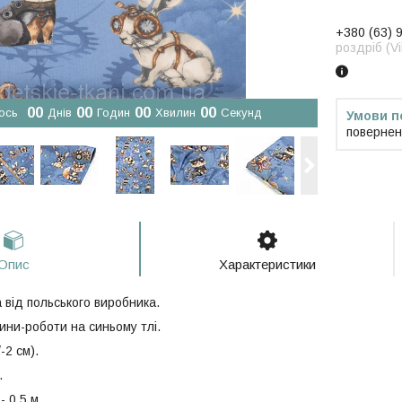
+380 (63) 
роздріб (V
0
0
0
0
0
0
0
0
ось
Днів
Годин
Хвилин
Секунд
повернен
Опис
Характеристики
 від польського виробника.
ини-роботи на синьому тлі.
-2 см).
.
- 0.5 м.