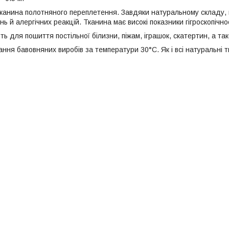
тканина полотняного переплетення. Завдяки натуральному складу,
ь й алергічних реакцій. Тканина має високі показники гігроскопічнос
ь для пошиття постільної білизни, піжам, іграшок, скатертин, а та
ня бавовняних виробів за температури 30°С. Як і всі натуральні т