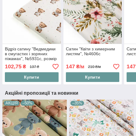
Відріз сатину "Ведмедики
Сатин "Квіти з химерним
Сати
в смугастих і зоряних
листям", №4606с
лист
піжамах", №5931с, розмір
65*160 см
102,75
147
147
₴
₴/м
137 ₴
210 ₴/м
Купити
Купити
Акційні пропозиції та новинки
АКЦІЯ
–50%
–35%