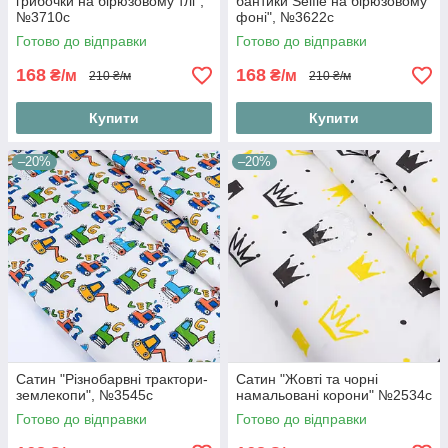
грибочки на бірюзовому тлі",
бантики Selfie на бірюзовому
№3710с
фоні", №3622с
Готово до відправки
Готово до відправки
168
168
₴/м
₴/м
210 ₴/м
210 ₴/м
Купити
Купити
–20%
–20%
Сатин "Різнобарвні трактори-
Сатин "Жовті та чорні
землекопи", №3545с
намальовані корони" №2534с
Готово до відправки
Готово до відправки