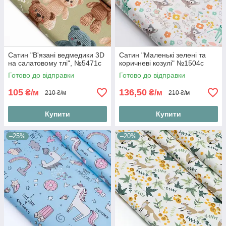
Сатин "В'язані ведмедики 3D
Сатин "Маленькі зелені та
на салатовому тлі", №5471с
коричневі козулі" №1504с
Готово до відправки
Готово до відправки
105
136,50
₴/м
₴/м
210 ₴/м
210 ₴/м
Купити
Купити
–25%
–20%