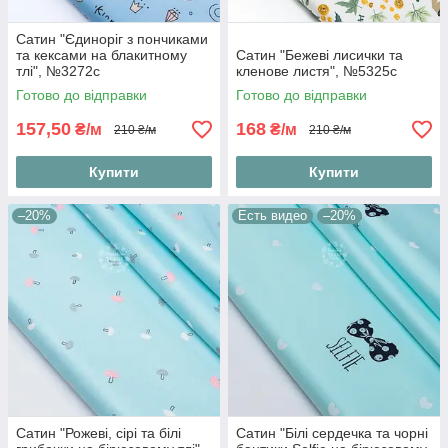
Сатин "Єдиноріг з пончиками
та кексами на блакитному
Сатин "Бежеві лисички та
тлі", №3272с
кленове листя", №5325с
Готово до відправки
Готово до відправки
157,50
168
₴/м
₴/м
210 ₴/м
210 ₴/м
Купити
Купити
–20%
Есть видео
–20%
Сатин "Рожеві, сірі та білі
Сатин "Білі сердечка та чорні