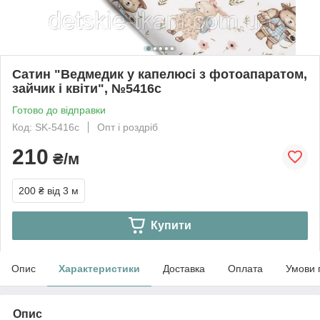
Сатин "Ведмедик у капелюсі з фотоапаратом,
зайчик і квіти", №5416с
Готово до відправки
Код: SK-5416с
Опт і роздріб
210
₴/м
200 ₴
від 3 м
Купити
Опис
Характеристики
Доставка
Оплата
Умови 
Опис