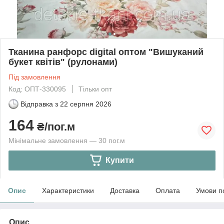
Тканина ранфорс digital оптом "Вишуканий
букет квітів" (рулонами)
Під замовлення
Код: ОПТ-330095
Тільки опт
Відправка з
22 серпня 2026
164
₴/пог.м
Мінімальне замовлення — 30 пог.м
Купити
Опис
Характеристики
Доставка
Оплата
Умови п
Опис