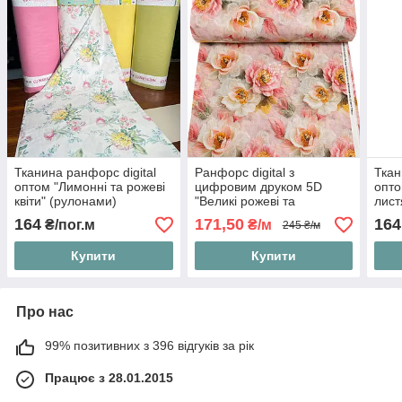
Тканина ранфорс digital
Ранфорс digital з
Ткан
оптом "Лимонні та рожеві
цифровим друком 5D
опто
квіти" (рулонами)
"Великі рожеві та
лист
зеленувато-бежеві квіти",
164
171,50
164
₴/пог.м
₴/м
245 ₴/м
№5543
Купити
Купити
Про нас
99% позитивних з 396 відгуків за рік
Працює з 28.01.2015