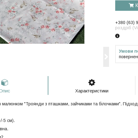
К
+380 (63) 
роздріб (V
повернен
Опис
Характеристики
 малюнком "Троянди з пташками, зайчиками та білочками". Підходи
/-5 см).
вна.
м2.