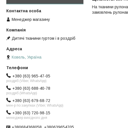
На тканини рулон
замовлень рулонам
Менеджер магазину
Дитячі тканини гуртом і в роздріб
Ковель, Україна
+380 (63) 965-47-05
роздріб (Viber, WhatsApp)
+380 (63) 688-40-78
роздріб (WhatsApp)
+380 (63) 679-68-72
мен-р по закупках (Viber, WhatsApp)
+380 (63) 720-98-15
менеджер вихідного дня
+380684368058, +380639654705