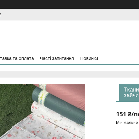
2
тавка та оплата
Часті запитання
Новинки
Ткани
зайчи
151 ₴/п
Мінімальне