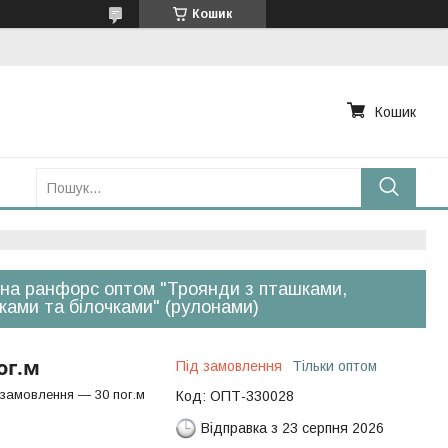
Кошик
Кошик
на ранфорс оптом "Троянди з пташками,
ками та білочками" (рулонами)
ог.м
Під замовлення
Тільки оптом
 замовлення — 30 пог.м
Код:
ОПТ-330028
Відправка з 23 серпня 2026