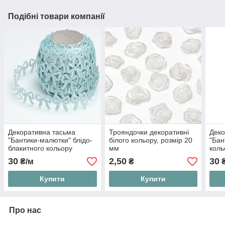
Подібні товари компанії
Декоративна тасьма
Трояндочки декоративні
Деко
"Бантики-малютки" блідо-
білого кольору, розмір 20
"Бан
блакитного кольору
мм
коль
30
2,50
30
₴/м
₴
₴
Купити
Купити
Про нас