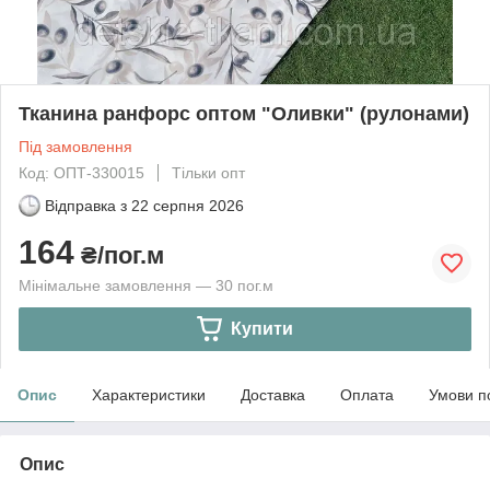
Тканина ранфорс оптом "Оливки" (рулонами)
Під замовлення
Код: ОПТ-330015
Тільки опт
Відправка з
22 серпня 2026
164
₴/пог.м
Мінімальне замовлення — 30 пог.м
Купити
Опис
Характеристики
Доставка
Оплата
Умови п
Опис