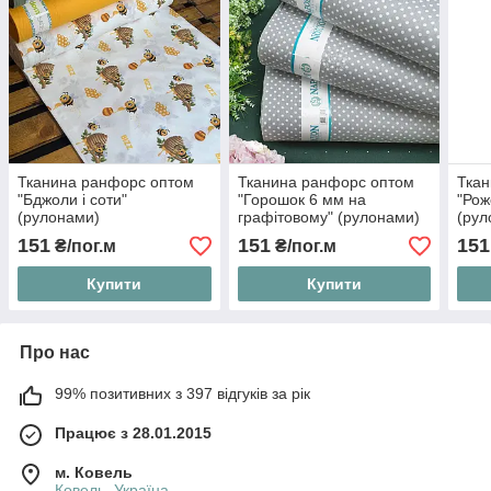
Тканина ранфорс оптом
Тканина ранфорс оптом
Ткан
"Бджоли і соти"
"Горошок 6 мм на
"Рож
(рулонами)
графітовому" (рулонами)
(рул
151
151
151
₴/пог.м
₴/пог.м
Купити
Купити
Про нас
99% позитивних з 397 відгуків за рік
Працює з 28.01.2015
м. Ковель
Ковель, Україна