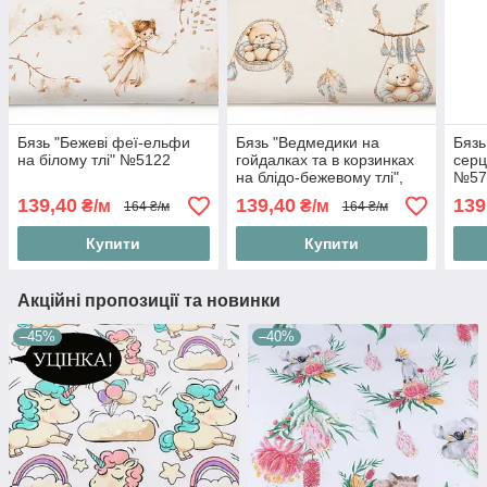
Бязь "Бежеві феї-ельфи
Бязь "Ведмедики на
Бязь
на білому тлі" №5122
гойдалках та в корзинках
серц
на блідо-бежевому тлі",
№57
№5605
139,40
139,40
139
₴/м
₴/м
164 ₴/м
164 ₴/м
Купити
Купити
Акційні пропозиції та новинки
–45%
–40%