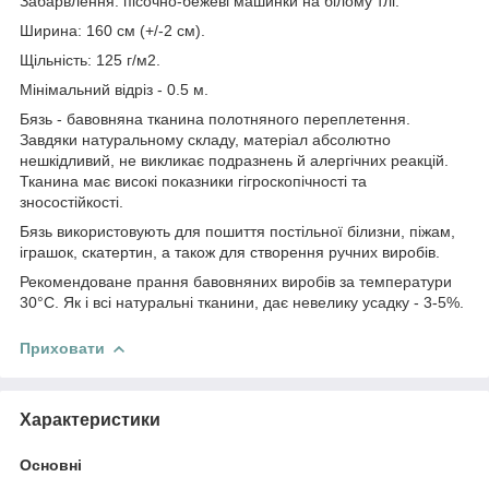
Забарвлення: пісочно-бежеві машинки на білому тлі.
Ширина: 160 см (+/-2 см).
Щільність: 125 г/м2.
Мінімальний відріз - 0.5 м.
Бязь - бавовняна тканина полотняного переплетення.
Завдяки натуральному складу, матеріал абсолютно
нешкідливий, не викликає подразнень й алергічних реакцій.
Тканина має високі показники гігроскопічності та
зносостійкості.
Бязь використовують для пошиття постільної білизни, піжам,
іграшок, скатертин, а також для створення ручних виробів.
Рекомендоване прання бавовняних виробів за температури
30°С. Як і всі натуральні тканини, дає невелику усадку - 3-5%.
Приховати
Характеристики
Основні