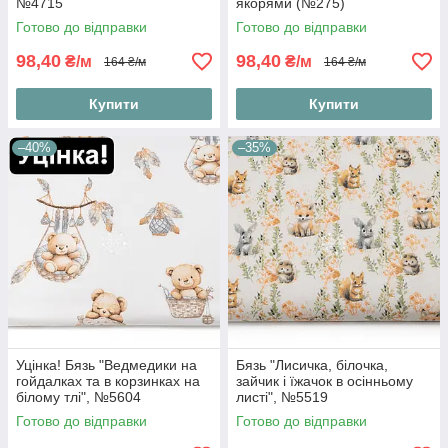
№4715
якорями (№275)
Готово до відправки
Готово до відправки
98,40
98,40
₴/м
₴/м
164 ₴/м
164 ₴/м
Купити
Купити
–40%
–35%
Уцінка! Бязь "Ведмедики на
Бязь "Лисичка, білочка,
гойдалках та в корзинках на
зайчик і їжачок в осінньому
білому тлі", №5604
листі", №5519
Готово до відправки
Готово до відправки