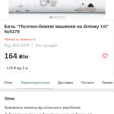
Бязь "Пісочно-бежеві машинки на білому тлі"
№5379
Немає в наявності
Код: W11-5379
Опт і роздріб
164
₴/м
129 ₴
від 3 м
Опис
Характеристики
Доставка
Оплата
Умови 
Опис
Бавовняна тканина від польського виробника.