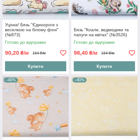
Уцінка! Бязь "Єдинороги з
веселкою на білому фоні"
Бязь "Коали, ведмедики та
(№873)
папуги на квітах" (№3526)
Готово до відправки
Готово до відправки
90,20
98,40
₴/м
₴/м
164 ₴/м
164 ₴/м
Купити
Купити
–40%
–40%