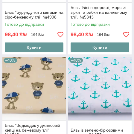
Бязь "Білі водорості, морські
Бязь "Бурундучки з квітами на
зірки та рибки на ванільному
сіро-бежевому тлі" №4998
тлі", №5343
Готово до відправки
Готово до відправки
98,40
98,40
₴/м
₴/м
164 ₴/м
164 ₴/м
Купити
Купити
–40%
–40%
Бязь "Ведмедик у джинсовій
кепці на бежевому тлі"
Бязь із зелено-бірюзовими