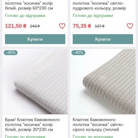
полотна "косичка" колір
полотна "косичка" світло-
білий, розмір 60*230 см
пудрового кольору, розмір
(забруднення)
35*230 см
Готово до відправки
Готово до відправки
121,50
75,35
₴
₴
243 ₴
137 ₴
Купити
Купити
–45%
–40%
Брак! Клаптик бавовняного
Клаптик бавовняного
полотна "косичка" колір
полотна "косичка" світло-
білий, розмір 30*230 см
сірого кольору (теплий
відтінок), розмір 40*230 см
Готово до відправки
Готово до відправки