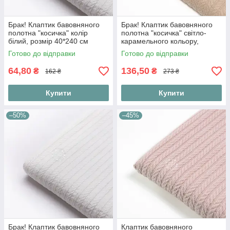
Брак! Клаптик бавовняного
Брак! Клаптик бавовняного
полотна "косичка" колір
полотна "косичка" світло-
білий, розмір 40*240 см
карамельного кольору,
розмір 70*230 см
Готово до відправки
Готово до відправки
64,80
136,50
₴
₴
162 ₴
273 ₴
Купити
Купити
–50%
–45%
Брак! Клаптик бавовняного
Клаптик бавовняного