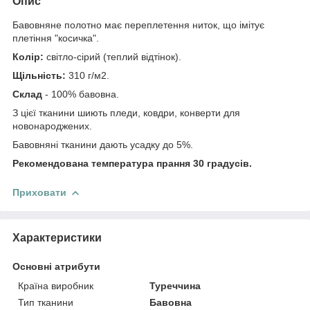
Опис
Бавовняне полотно має переплетення ниток, що імітує
плетіння "косичка".
Колір:
світло-сірий (теплий відтінок).
Щільність:
310 г/м2.
Склад
- 100% бавовна.
З цієї тканини шиють пледи, ковдри, конверти для
новонароджених.
Бавовняні тканини дають усадку до 5%.
Рекомендована температура прання 30 градусів.
Приховати
Характеристики
Основні атрибути
Країна виробник
Туреччина
Тип тканини
Бавовна