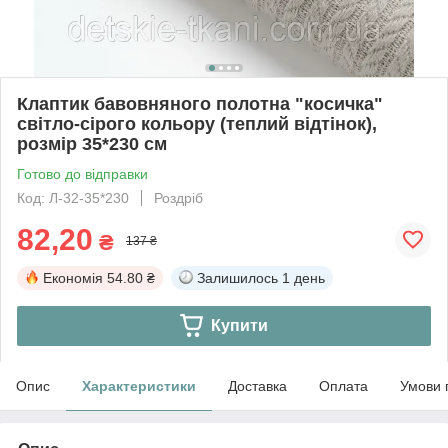
Клаптик бавовняного полотна "косичка"
світло-сірого кольору (теплий відтінок),
розмір 35*230 см
Готово до відправки
Код: Л-32-35*230
Роздріб
82,20
₴
137 ₴
Економія
54.80 ₴
Залишилось
1 день
Купити
Опис
Характеристики
Доставка
Оплата
Умови 