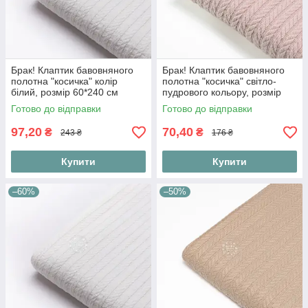
Брак! Клаптик бавовняного
Брак! Клаптик бавовняного
полотна "косичка" колір
полотна "косичка" світло-
білий, розмір 60*240 см
пудрового кольору, розмір
(забруднення)
45*180 см
Готово до відправки
Готово до відправки
97,20
70,40
₴
₴
243 ₴
176 ₴
Купити
Купити
–60%
–50%