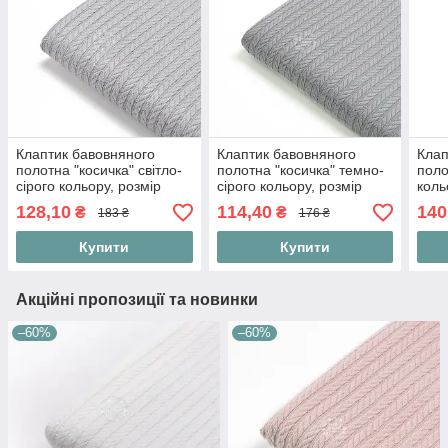
Клаптик бавовняного
Клаптик бавовняного
Клап
полотна "косичка" світло-
полотна "косичка" темно-
поло
сірого кольору, розмір
сірого кольору, розмір
коль
45*230 см
45*230 см
128,10
114,40
140
₴
₴
183 ₴
176 ₴
Купити
Купити
Акційні пропозиції та новинки
–60%
–60%