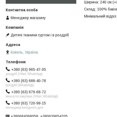
Ширина: 240 см (+/
Склад: 100% баво
Мінімальний відріз 
Менеджер магазину
Дитячі тканини гуртом і в роздріб
Ковель, Україна
+380 (63) 965-47-05
роздріб (Viber, WhatsApp)
+380 (63) 688-40-78
роздріб (WhatsApp)
+380 (63) 679-68-72
мен-р по закупках (Viber, WhatsApp)
+380 (63) 720-98-15
менеджер вихідного дня
+380684368058, +380639654705