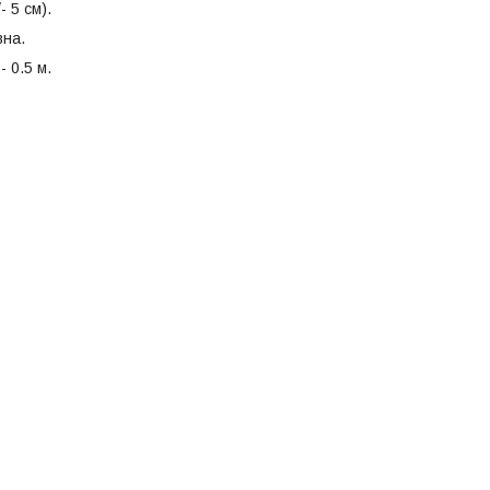
- 5 см).
вна.
- 0.5 м.