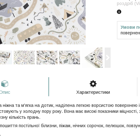
роздріб (V
повернен
Опис
Характеристики
ніжна та м'ягка на дотик, наділена легкою ворсистою поверхнею і 
товують у холодну пору року. Вона має високі показники міцності, 
ну кількість прань.
ошиття постільної білизни, піжам, нічних сорочок, пелюшок, повзун
.