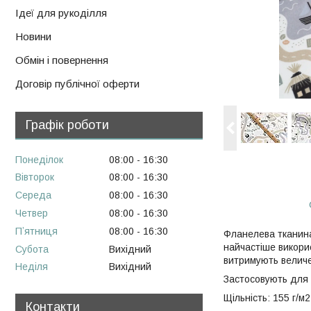
Ідеї для рукоділля
Новини
Обмін і повернення
Договір публічної оферти
Графік роботи
Понеділок
08:00
16:30
Вівторок
08:00
16:30
Середа
08:00
16:30
Четвер
08:00
16:30
Пʼятниця
08:00
16:30
Фланелева тканина 
найчастіше викорис
Субота
Вихідний
витримують величез
Неділя
Вихідний
Застосовують для п
Щільність: 155 г/м2
Контакти