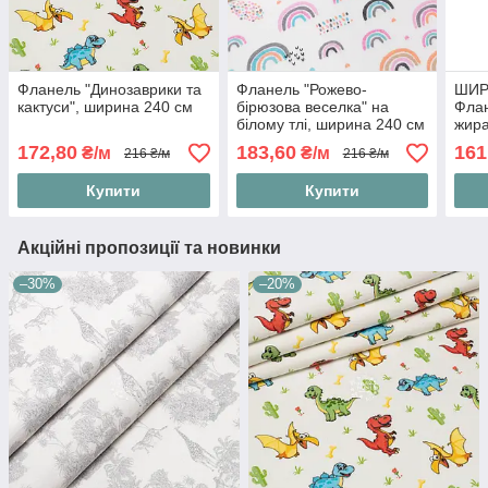
Фланель "Динозаврики та
Фланель "Рожево-
ШИР
кактуси", ширина 240 см
бірюзова веселка" на
Флан
білому тлі, ширина 240 см
жира
172,80
183,60
161
₴/м
₴/м
216 ₴/м
216 ₴/м
Купити
Купити
Акційні пропозиції та новинки
–30%
–20%