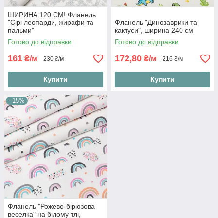
ШИРИНА 120 СМ! Фланель
"Сірі леопарди, жирафи та
Фланель "Динозаврики та
пальми"
кактуси", ширина 240 см
Готово до відправки
Готово до відправки
161
172,80
₴/м
₴/м
230 ₴/м
216 ₴/м
Купити
Купити
–15%
Фланель "Рожево-бірюзова
веселка" на білому тлі,