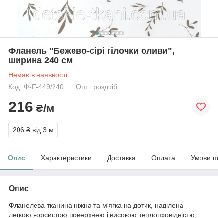
Фланель "Бежево-сірі гілочки оливи",
ширина 240 см
Немає в наявності
Код: Ф-F-449/240
Опт і роздріб
216
₴/м
206 ₴
від 3 м
Опис
Характеристики
Доставка
Оплата
Умови п
Опис
Фланелева тканина ніжна та м'ягка на дотик, наділена
легкою ворсистою поверхнею і високою теплопровідністю,