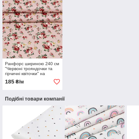
Ранфорс шириною 240 см
"Червоні трояндочки та
гірчичні квіточки" на
рожевому, №5241
185
₴/м
Подібні товари компанії