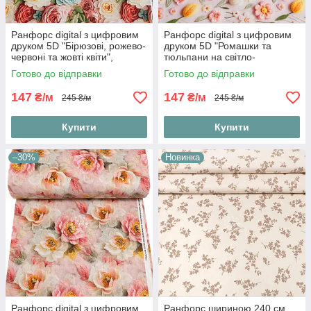
Ранфорс digital з цифровим
Ранфорс digital з цифровим
друком 5D "Бірюзові, рожево-
друком 5D "Ромашки та
червоні та жовті квіти",
тюльпани на світло-
№5540
рожевому тлі", №5542
Готово до відправки
Готово до відправки
147
147
₴/м
₴/м
245 ₴/м
245 ₴/м
Купити
Купити
–30%
Новинка
Ранфорс digital з цифровим
Ранфорс шириною 240 см