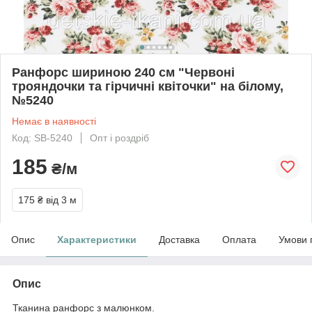
Ранфорс шириною 240 см "Червоні
трояндочки та гірчичні квіточки" на білому,
№5240
Немає в наявності
Код: SB-5240
Опт і роздріб
185
₴/м
175 ₴
від 3 м
Опис
Характеристики
Доставка
Оплата
Умови 
Опис
Тканина ранфорс з малюнком.