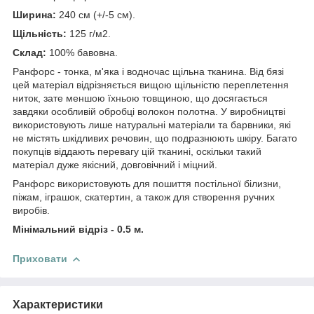
Ширина:
240 см (+/-5 см).
Щільність:
125 г/м2.
Склад:
100% бавовна.
Ранфорс - тонка, м'яка і водночас щільна тканина. Від бязі
цей матеріал відрізняється вищою щільністю переплетення
ниток, зате меншою їхньою товщиною, що досягається
завдяки особливій обробці волокон полотна. У виробництві
використовують лише натуральні матеріали та барвники, які
не містять шкідливих речовин, що подразнюють шкіру. Багато
покупців віддають перевагу цій тканині, оскільки такий
матеріал дуже якісний, довговічний і міцний.
Ранфорс використовують для пошиття постільної білизни,
піжам, іграшок, скатертин, а також для створення ручних
виробів.
Мінімальний відріз - 0.5 м.
Приховати
Характеристики