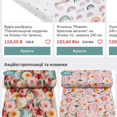
Відріз ранфорсу
Фланель "Рожево-
Уцін
"Різнокольорові сердечка
бірюзова веселка" на
240 
на білому тлі: гірчичні,
білому тлі, ширина 240 см
серд
графітові", №5244, розмір
на б
118,50
183,60
129
₴
₴/м
158 ₴
216 ₴/м
85*240 см
Купити
Купити
Акційні пропозиції та новинки
–40%
–40%