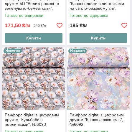
друком 5D "Великі рожеві та
"Кавові гілочки з листочками
зеленувато-бежеві квіти",
на світло-бежевому тлі",
№5543
№6094
Готово до відправки
Готово до відправки
171,50
185
₴/м
₴/м
245 ₴/м
Купити
Купити
Новинка
Новинка
Ранфорс digital з цифровим
Ранфорс digital з цифровим
друком "Кульбаби з
друком "Квіткова акварель",
перлинками", №6093
№6092
Готово до відправки
Готово до відправки