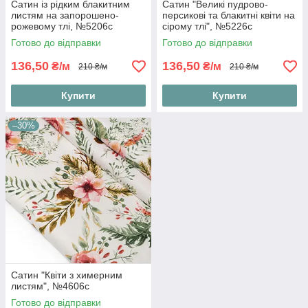
Сатин із рідким блакитним
Сатин "Великі пудрово-
листям на запорошено-
персикові та блакитні квіти на
рожевому тлі, №5206с
сірому тлі", №5226с
Готово до відправки
Готово до відправки
136,50
136,50
₴/м
₴/м
210 ₴/м
210 ₴/м
Купити
Купити
–30%
Сатин "Квіти з химерним
листям", №4606с
Готово до відправки