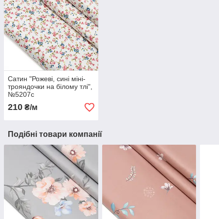
Сатин "Рожеві, сині міні-
трояндочки на білому тлі",
№5207с
210
₴/м
Подібні товари компанії