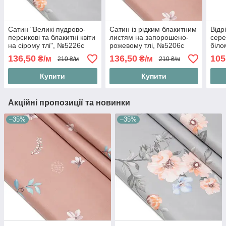
Сатин "Великі пудрово-
Сатин із рідким блакитним
Відр
персикові та блакитні квіти
листям на запорошено-
сере
на сірому тлі", №5226с
рожевому тлі, №5206с
біло
розм
136,50
136,50
105
₴/м
₴/м
210 ₴/м
210 ₴/м
Купити
Купити
Акційні пропозиції та новинки
–35%
–35%