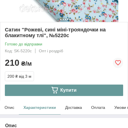
Сатин "Рожеві, сині міні-трояндочки на
блакитному тлі", №5220с
Готово до відправки
Код: SK-5220с
Опт і роздріб
210
₴/м
200 ₴
від 3 м
Купити
Опис
Характеристики
Доставка
Оплата
Умови 
Опис