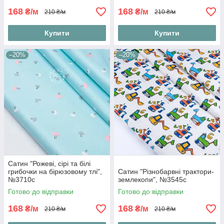
168
168
₴/м
₴/м
210 ₴/м
210 ₴/м
Купити
Купити
–20%
–20%
Сатин "Рожеві, сірі та білі
грибочки на бірюзовому тлі",
Сатин "Різнобарвні трактори-
№3710с
землекопи", №3545с
Готово до відправки
Готово до відправки
168
168
₴/м
₴/м
210 ₴/м
210 ₴/м