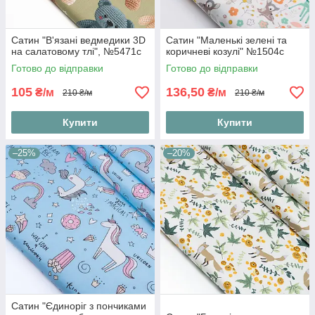
Сатин "В'язані ведмедики 3D
Сатин "Маленькі зелені та
на салатовому тлі", №5471с
коричневі козулі" №1504с
Готово до відправки
Готово до відправки
105
136,50
₴/м
₴/м
210 ₴/м
210 ₴/м
Купити
Купити
–25%
–20%
Сатин "Єдиноріг з пончиками