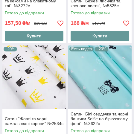
та кексами на блакитному
Сатин "Бежеві лисички та
тлі", №3272с
кленове листя", №5325с
Готово до відправки
Готово до відправки
157,50
168
₴/м
₴/м
210 ₴/м
210 ₴/м
Купити
Купити
–20%
Есть видео
–20%
Сатин "Білі сердечка та чорні
Сатин "Жовті та чорні
бантики Selfie на бірюзовому
намальовані корони" №2534с
фоні", №3622с
Готово до відправки
Готово до відправки