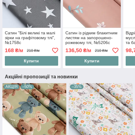
Сатин "Білі великі та малі
Сатин із рідким блакитним
Відр
зірки на графітовому тлі",
листям на запорошено-
мусл
№1758с
рожевому тлі, №5206с
та б
тлі"
168
136,50
98,
₴/м
₴/м
210 ₴/м
210 ₴/м
Купити
Купити
Акційні пропозиції та новинки
АКЦІЯ
–50%
–35%