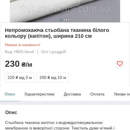
Непромокаюча стьобана тканина білого
кольору (капітон), ширина 210 см
Немає в наявності
Код: НМХ-бел4
Опт і роздріб
230
₴/м
220 ₴
від 3 м
200 ₴
від 10 м
Опис
Характеристики
Доставка
Оплата
Умови п
Опис
Стьобана тканина капітон з водовідштовхувальною
мембраною із виворітної сторони. Текстиль дуже м'який і