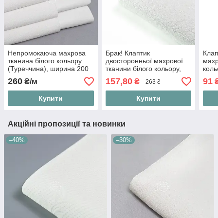
Непромокаюча махрова
Брак! Клаптик
Клап
тканина білого кольору
двосторонньої махрової
махр
(Туреччина), ширина 200
тканини білого кольору,
коль
см
розмір 75*160 см
260
157,80
91
₴/м
₴
263 ₴
(забруднення)
Купити
Купити
Акційні пропозиції та новинки
–40%
–30%