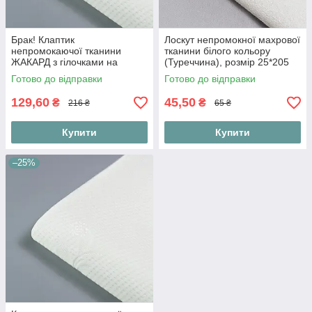
Брак! Клаптик
Лоскут непромокної махрової
непромокаючої тканини
тканини білого кольору
ЖАКАРД з гілочками на
(Туреччина), розмір 25*205
трикотажній основі білого
см
Готово до відправки
Готово до відправки
кольору, розмір 85*195 см
129,60
45,50
₴
₴
216 ₴
65 ₴
Купити
Купити
–25%