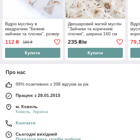
Відріз мусліну в
Двошаровий жатий муслін
Відр
квадратики "Бежеві
"Зайчики та коричневі
мусл
зайчики та гілочки", розмір
гілочки", ширина 160 см
кори
80*160 см
48*1
112
235
79,
₴
₴/м
160 ₴
Купити
Купити
Про нас
99% позитивних з 398 відгуків за рік
Працює з 28.01.2015
м. Ковель
Ковель, Україна
Контакти
Сьогодні вихідний
Показати весь графік роботи