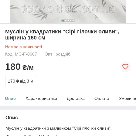
Муслін у квадратики "Сірі гілочки оливи",
ширина 160 см
Немає в наявності
Код: МС-F-0667
Опт і роздріб
180
₴/м
170 ₴
від 3 м
Опис
Характеристики
Доставка
Оплата
Умови п
Опис
Муслін у квадратики з малюнком "Сірі гілочки оливи".