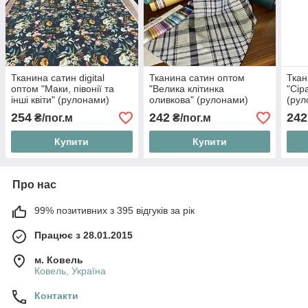
Тканина сатин digital
Тканина сатин оптом
Ткан
оптом "Маки, півонії та
"Велика клітинка
"Сір
інші квіти" (рулонами)
оливкова" (рулонами)
(рул
254
242
242
₴/пог.м
₴/пог.м
Купити
Купити
Про нас
99% позитивних з 395 відгуків за рік
Працює з 28.01.2015
м. Ковель
Ковель, Україна
Контакти