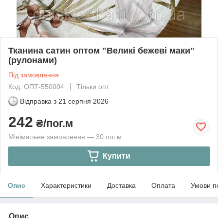
Тканина сатин оптом "Великі бежеві маки"
(рулонами)
Під замовлення
Код: ОПТ-550004
Тільки опт
Відправка з
21 серпня 2026
242
₴/пог.м
Мінімальне замовлення — 30 пог.м
Купити
Опис
Характеристики
Доставка
Оплата
Умови п
Опис