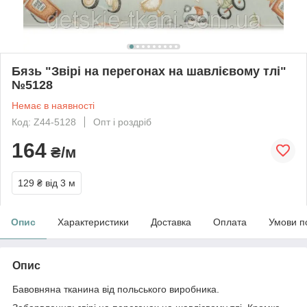
Бязь "Звірі на перегонах на шавлієвому тлі"
№5128
Немає в наявності
Код: Z44-5128
Опт і роздріб
164
₴/м
129 ₴
від 3 м
Опис
Характеристики
Доставка
Оплата
Умови п
Опис
Бавовняна тканина від польського виробника.