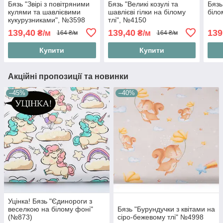
Бязь "Звірі з повітряними
Бязь "Великі козулі та
Бязь
кулями та шавлієвими
шавлієві гілки на білому
біло
кукурузниками", №3598
тлі", №4150
139,40
139,40
139
₴/м
₴/м
164 ₴/м
164 ₴/м
Купити
Купити
Акційні пропозиції та новинки
–45%
–40%
Уцінка! Бязь "Єдинороги з
веселкою на білому фоні"
Бязь "Бурундучки з квітами на
(№873)
сіро-бежевому тлі" №4998