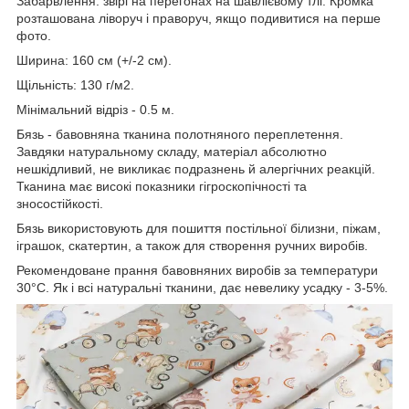
Забарвлення: звірі на перегонах на шавлієвому тлі. Кромка
розташована ліворуч і праворуч, якщо подивитися на перше
фото.
Ширина: 160 см (+/-2 см).
Щільність: 130 г/м2.
Мінімальний відріз - 0.5 м.
Бязь - бавовняна тканина полотняного переплетення.
Завдяки натуральному складу, матеріал абсолютно
нешкідливий, не викликає подразнень й алергічних реакцій.
Тканина має високі показники гігроскопічності та
зносостійкості.
Бязь використовують для пошиття постільної білизни, піжам,
іграшок, скатертин, а також для створення ручних виробів.
Рекомендоване прання бавовняних виробів за температури
30°С. Як і всі натуральні тканини, дає невелику усадку - 3-5%.