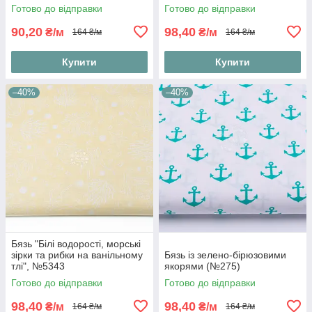
Готово до відправки
Готово до відправки
90,20
98,40
₴/м
₴/м
164 ₴/м
164 ₴/м
Купити
Купити
–40%
–40%
Бязь "Білі водорості, морські
зірки та рибки на ванільному
Бязь із зелено-бірюзовими
тлі", №5343
якорями (№275)
Готово до відправки
Готово до відправки
98,40
98,40
₴/м
₴/м
164 ₴/м
164 ₴/м