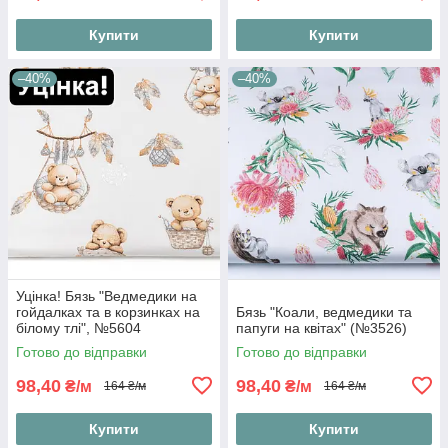
Купити
Купити
–40%
–40%
Уцінка! Бязь "Ведмедики на
гойдалках та в корзинках на
Бязь "Коали, ведмедики та
білому тлі", №5604
папуги на квітах" (№3526)
Готово до відправки
Готово до відправки
98,40
98,40
₴/м
₴/м
164 ₴/м
164 ₴/м
Купити
Купити