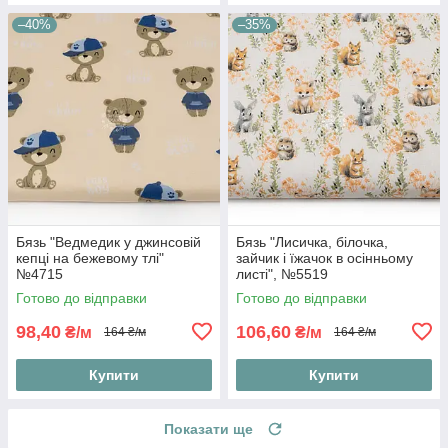
–40%
–35%
Бязь "Ведмедик у джинсовій
Бязь "Лисичка, білочка,
кепці на бежевому тлі"
зайчик і їжачок в осінньому
№4715
листі", №5519
Готово до відправки
Готово до відправки
98,40
106,60
₴/м
₴/м
164 ₴/м
164 ₴/м
Купити
Купити
Показати ще