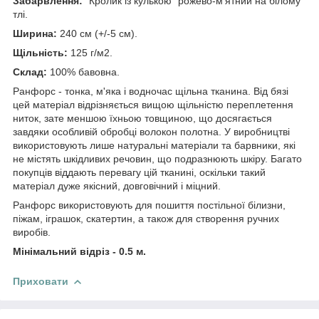
Забарвлення:
"Кролик із кулькою" рожево-м'ятний на білому
тлі.
Ширина:
240 см (+/-5 см).
Щільність:
125 г/м2.
Склад:
100% бавовна.
Ранфорс - тонка, м'яка і водночас щільна тканина. Від бязі
цей матеріал відрізняється вищою щільністю переплетення
ниток, зате меншою їхньою товщиною, що досягається
завдяки особливій обробці волокон полотна. У виробництві
використовують лише натуральні матеріали та барвники, які
не містять шкідливих речовин, що подразнюють шкіру. Багато
покупців віддають перевагу цій тканині, оскільки такий
матеріал дуже якісний, довговічний і міцний.
Ранфорс використовують для пошиття постільної білизни,
піжам, іграшок, скатертин, а також для створення ручних
виробів.
Мінімальний відріз - 0.5 м.
Приховати