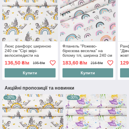
Люкс ранфорс шириною
Фланель "Рожево-
Ран
240 см "Сірі звірі-
бірюзова веселка" на
"Дів
велосипедисти на
білому тлі, ширина 240 см
жовт
веселці", №4827
136,50
183,60
129
₴/м
₴/м
195 ₴/м
216 ₴/м
Купити
Купити
Акційні пропозиції та новинки
–30%
–30%