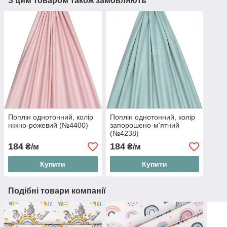
З цим товаром також замовляють
Поплін однотонний, колір
Поплін однотонний, колір
ніжно-рожевий (№4400)
запорошено-м'ятний
(№4238)
184
184
₴/м
₴/м
Купити
Купити
Подібні товари компанії