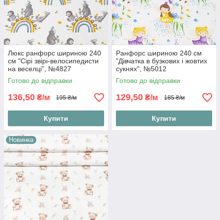
Люкс ранфорс шириною 240
Ранфорс шириною 240 см
см "Сірі звірі-велосипедисти
"Дівчатка в бузкових і жовтих
на веселці", №4827
сукнях", №5012
Готово до відправки
Готово до відправки
136,50
129,50
₴/м
₴/м
195 ₴/м
185 ₴/м
Купити
Купити
Новинка