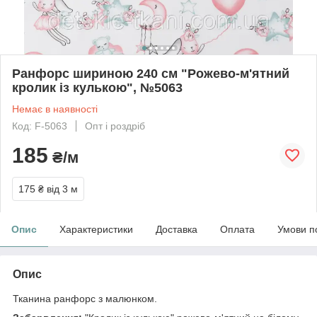
Ранфорс шириною 240 см "Рожево-м'ятний
кролик із кулькою", №5063
Немає в наявності
Код: F-5063
Опт і роздріб
185
₴/м
175 ₴
від 3 м
Опис
Характеристики
Доставка
Оплата
Умови п
Опис
Тканина ранфорс з малюнком.