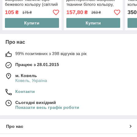
бежевого кольору (світлий
тканини білого кольору,
коль
відтінок), размер 50*160
розмір 75*160 см
105
157,80
350
₴
₴
175 ₴
263 ₴
см
(забруднення)
Купити
Купити
Про нас
99% позитивних з 398 відгуків за рік
Працює з 28.01.2015
м. Ковель
Ковель, Україна
Контакти
Сьогодні вихідний
Показати весь графік роботи
Про нас