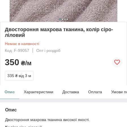
Двостороння махрова тканина, колір сіро-
ліловий
Немає в наявності
Код: F-99057
Опт і роздріб
350
₴/м
335 ₴
від 3 м
Опис
Характеристики
Доставка
Оплата
Умови п
Опис
Двостороння махрова тканина високої якості.