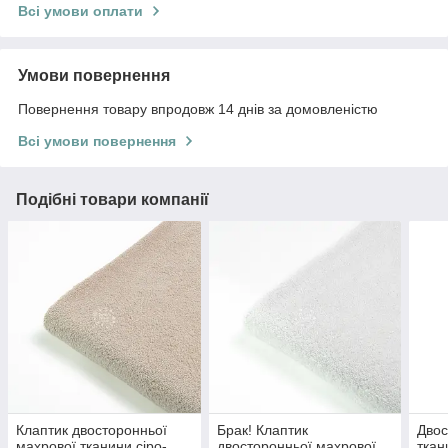
Всі умови оплати
Умови повернення
Повернення товару впродовж 14 днів за домовленістю
Всі умови повернення
Подібні товари компанії
Клаптик двосторонньої
Брак! Клаптик
Двос
махрової тканини сіро-
двосторонньої махрової
ткан