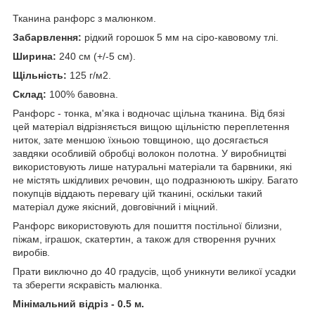
Тканина ранфорс з малюнком.
Забарвлення:
рідкий горошок 5 мм на сіро-кавовому тлі.
Ширина:
240 см (+/-5 см).
Щільність:
125 г/м2.
Склад:
100% бавовна.
Ранфорс - тонка, м'яка і водночас щільна тканина. Від бязі
цей матеріал відрізняється вищою щільністю переплетення
ниток, зате меншою їхньою товщиною, що досягається
завдяки особливій обробці волокон полотна. У виробництві
використовують лише натуральні матеріали та барвники, які
не містять шкідливих речовин, що подразнюють шкіру. Багато
покупців віддають перевагу цій тканині, оскільки такий
матеріал дуже якісний, довговічний і міцний.
Ранфорс використовують для пошиття постільної білизни,
піжам, іграшок, скатертин, а також для створення ручних
виробів.
Прати виключно до 40 градусів, щоб уникнути великої усадки
та зберегти яскравість малюнка.
Мінімальний відріз - 0.5 м.