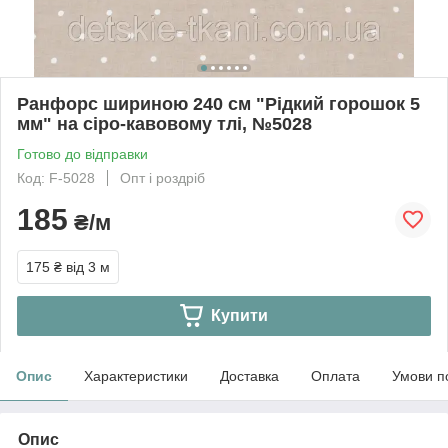
Ранфорс шириною 240 см "Рідкий горошок 5
мм" на сіро-кавовому тлі, №5028
Готово до відправки
Код: F-5028
Опт і роздріб
185
₴/м
175 ₴
від 3 м
Купити
Опис
Характеристики
Доставка
Оплата
Умови п
Опис