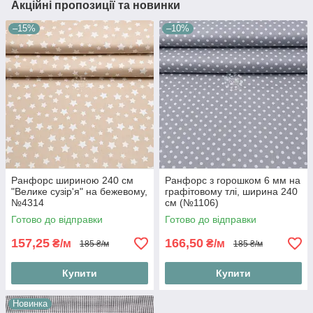
Акційні пропозиції та новинки
–15%
–10%
Ранфорс шириною 240 см
Ранфорс з горошком 6 мм на
"Велике сузір'я" на бежевому,
графітовому тлі, ширина 240
№4314
см (№1106)
Готово до відправки
Готово до відправки
157,25
166,50
₴/м
₴/м
185 ₴/м
185 ₴/м
Купити
Купити
Новинка