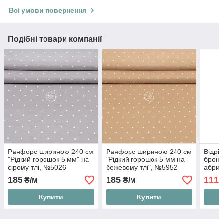
Всі умови повернення
Подібні товари компанії
Ранфорс шириною 240 см
Ранфорс шириною 240 см
Відр
"Рідкий горошок 5 мм" на
"Рідкий горошок 5 мм на
брон
сірому тлі, №5026
бежевому тлі", №5952
абри
розм
185
185
111
₴/м
₴/м
Купити
Купити