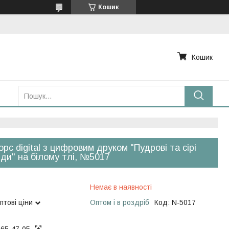
Кошик
Кошик
рс digital з цифровим друком "Пудрові та сірі
ди" на білому тлі, №5017
Немає в наявності
птові ціни
Оптом і в роздріб
Код:
N-5017