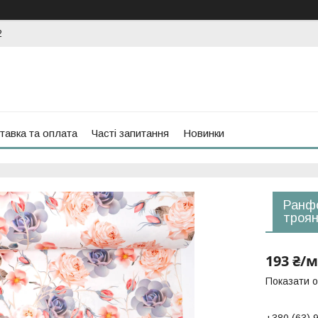
2
тавка та оплата
Часті запитання
Новинки
Ранфо
троян
193 ₴/м
Показати о