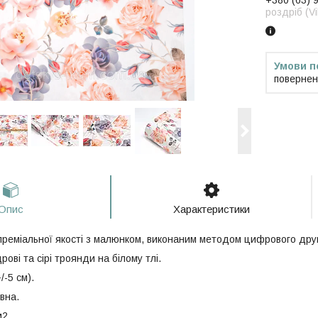
+380 (63) 
роздріб (V
повернен
Опис
Характеристики
реміальної якості з малюнком, виконаним методом цифрового друку
дрові та сірі троянди на білому тлі.
/-5 см).
вна.
м2.