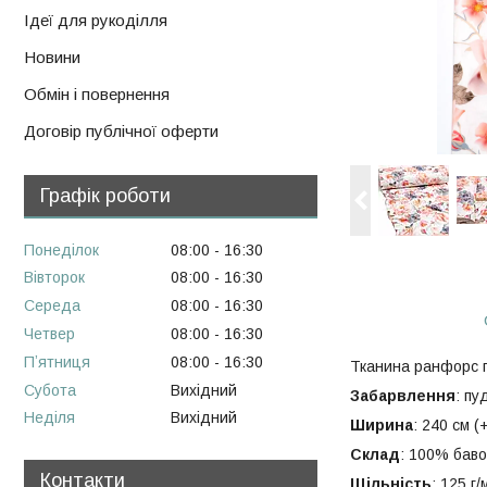
Ідеї для рукоділля
Новини
Обмін і повернення
Договір публічної оферти
Графік роботи
Понеділок
08:00
16:30
Вівторок
08:00
16:30
Середа
08:00
16:30
Четвер
08:00
16:30
Пʼятниця
08:00
16:30
Тканина ранфорс п
Субота
Вихідний
Забарвлення
: пу
Неділя
Вихідний
Ширина
: 240 см (+
Склад
: 100% баво
Контакти
Щільність
: 125 г/