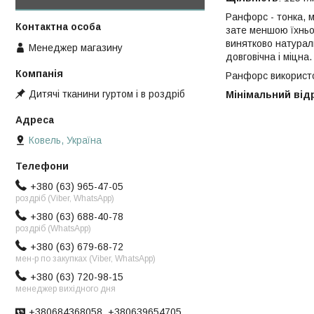
Ранфорс - тонка, м
зате меншою їхньо
винятково натураль
Менеджер магазину
довговічна і міцн
Ранфорс використов
Дитячі тканини гуртом і в роздріб
Мінімальний відрі
Ковель, Україна
+380 (63) 965-47-05
роздріб (Viber, WhatsApp)
+380 (63) 688-40-78
роздріб (WhatsApp)
+380 (63) 679-68-72
мен-р по закупках (Viber, WhatsApp)
+380 (63) 720-98-15
менеджер вихідного дня
+380684368058, +380639654705