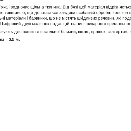
'яка і водночас щільна тканина. Від бязі цей матеріал відрізняєт
ю товщиною, що досягається завдяки особливій обробці волокон п
ні матеріали і барвники, що не містять шкідливих речовин, які по
а. Цифровий друк малюнка надає цій тканині шикарного преміальног
ують для пошиття постільної білизни, піжам, іграшок, скатертин, 
з - 0.5 м.