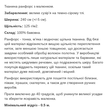
Тканина ранфорс з малюнком.
Забарвлення:
велике сузір'я на темно-сірому тлі.
Ширина:
240 см (+/-5 см).
Щільність:
125 г/м2.
Склад:
100% бавовна.
Ранфорс - тонка, м'яка і водночас щільна тканина. Від бязі
цей матеріал відрізняється вищою щільністю переплетення
ниток, зате меншою їхньою товщиною, що досягається
завдяки особливій обробці волокон полотна. У виробництві
використовують лише натуральні матеріали та барвники, які
не містять шкідливих речовин, що подразнюють шкіру. Багато
покупців віддають перевагу цій тканині, оскільки такий
матеріал дуже якісний, довговічний і міцний.
Ранфорс використовують для пошиття постільної білизни,
піжам, іграшок, скатертин, а також для створення ручних
виробів.
Прати виключно до 40 градусів, щоб уникнути великої усадки
та зберегти яскравість малюнка.
Мінімальний відріз - 0.5 м.