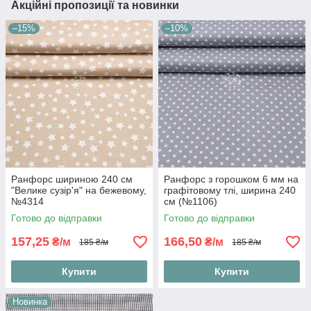
Акційні пропозиції та новинки
–15%
–10%
Ранфорс шириною 240 см
Ранфорс з горошком 6 мм на
"Велике сузір'я" на бежевому,
графітовому тлі, ширина 240
№4314
см (№1106)
Готово до відправки
Готово до відправки
157,25
166,50
₴/м
₴/м
185 ₴/м
185 ₴/м
Купити
Купити
Новинка