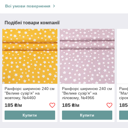
Всі умови повернення
Подібні товари компанії
Ранфорс шириною 240 см
Ранфорс шириною 240 см
Ран
"Велике сузір'я" на
"Велике сузір'я" на
"Мал
жовтому, №4460
ліловому, №4966
сіро
185
185
185
₴/м
₴/м
Купити
Купити