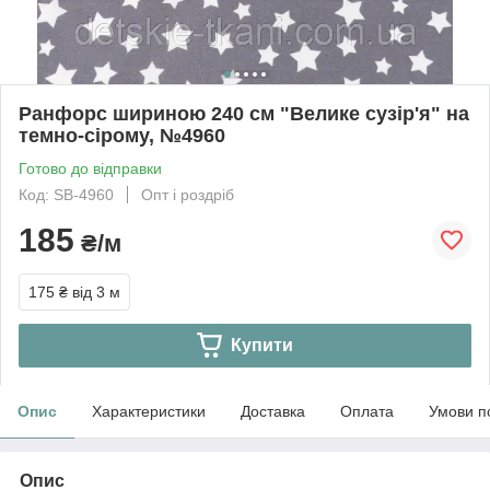
Ранфорс шириною 240 см "Велике сузір'я" на
темно-сірому, №4960
Готово до відправки
Код: SB-4960
Опт і роздріб
185
₴/м
175 ₴
від 3 м
Купити
Опис
Характеристики
Доставка
Оплата
Умови п
Опис