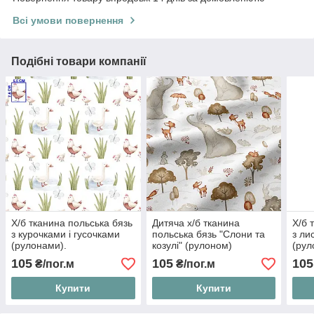
Всі умови повернення
Подібні товари компанії
Х/б тканина польська бязь
Дитяча х/б тканина
Х/б 
з курочками і гусочками
польська бязь "Слони та
з ли
(рулонами).
козулі" (рулоном)
(рул
105
105
105
₴/пог.м
₴/пог.м
Купити
Купити