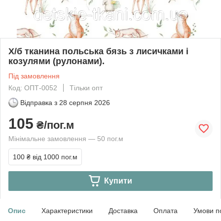
Х/б тканина польська бязь з лисичками і
козулями (рулонами).
Під замовлення
Код: ОПТ-0052
Тільки опт
Відправка з
28 серпня 2026
105
₴/пог.м
Мінімальне замовлення — 50 пог.м
100 ₴
від 1000 пог.м
Купити
Опис
Характеристики
Доставка
Оплата
Умови п