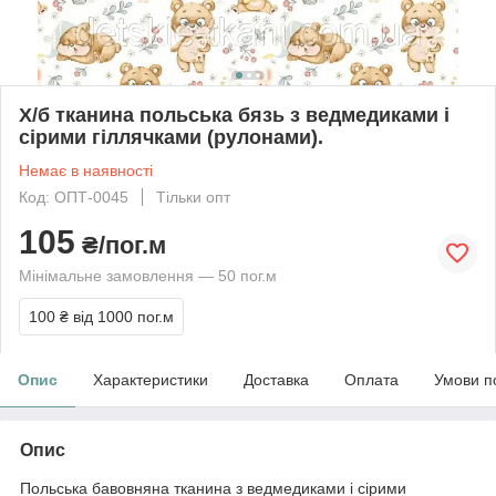
Х/б тканина польська бязь з ведмедиками і
сірими гіллячками (рулонами).
Немає в наявності
Код: ОПТ-0045
Тільки опт
105
₴/пог.м
Мінімальне замовлення — 50 пог.м
100 ₴
від 1000 пог.м
Опис
Характеристики
Доставка
Оплата
Умови п
Опис
Польська бавовняна тканина з ведмедиками і сірими