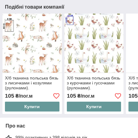
Подібні товари компанії
Х/б тканина польська бязь
Х/б тканина польська бязь
Х/б 
з лисичками і козулями
з курочками і гусочками
з ли
(рулонами).
(рулонами).
(рул
105
105
105
₴/пог.м
₴/пог.м
Купити
Купити
Про нас
99% позитивних з 398 відгуків за рік