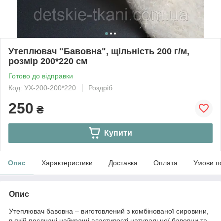
Утеплювач "Бавовна", щільність 200 г/м,
розмір 200*220 см
Готово до відправки
Код: УХ-200-200*220
Роздріб
250
₴
Купити
Опис
Характеристики
Доставка
Оплата
Умови п
Опис
Утеплювач бавовна – виготовлений з комбінованої сировини,
в якій поєднані найкращі властивості натуральної бавовни та