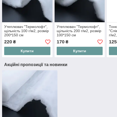
Утеплювач "Термолофт",
Утеплювач "Термолофт",
Тонк
щільність 100 г/м2, розмір
щільність 200 г/м2, розмір
"Слі
200*150 см
100*150 см
г/м2
220
170
125
₴
₴
Купити
Купити
Акційні пропозиції та новинки