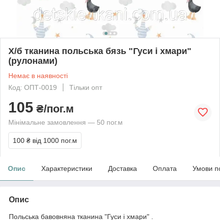
Х/б тканина польська бязь "Гуси і хмари"
(рулонами)
Немає в наявності
Код: ОПТ-0019
Тільки опт
105
₴/пог.м
Мінімальне замовлення — 50 пог.м
100 ₴
від 1000 пог.м
Опис
Характеристики
Доставка
Оплата
Умови п
Опис
Польська бавовняна тканина "Гуси і хмари" .