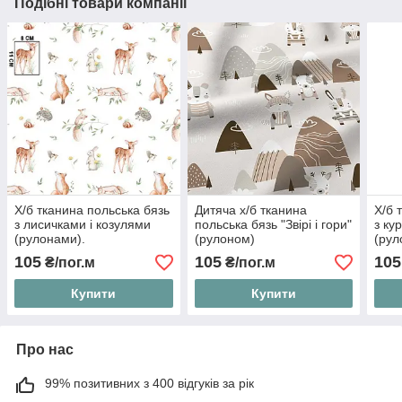
Подібні товари компанії
Х/б тканина польська бязь
Дитяча х/б тканина
Х/б 
з лисичками і козулями
польська бязь "Звірі і гори"
з ку
(рулонами).
(рулоном)
(рул
105
105
105
₴/пог.м
₴/пог.м
Купити
Купити
Про нас
99% позитивних з 400 відгуків за рік