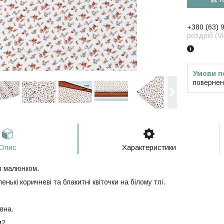
+380 (63) 
роздріб (V
повернен
Опис
Характеристики
з малюнком.
енькі коричневі та блакитні квіточки на білому тлі.
вна.
м2.