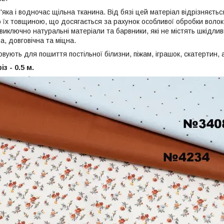
'яка і водночас щільна тканина. Від бязі цей матеріал відрізняєт
 їх товщиною, що досягається за рахунок особливої обробки волок
иключно натуральні матеріали та барвники, які не містять шкідлив
а, довговічна та міцна.
ують для пошиття постільної білизни, піжам, іграшок, скатертин, 
з - 0.5 м.