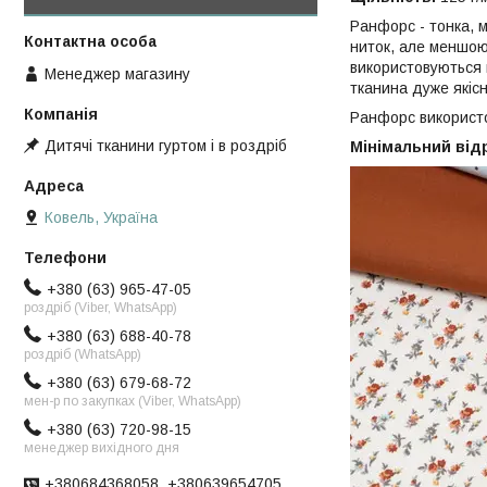
Ранфорс - тонка, м
ниток, але меншою
використовуються в
Менеджер магазину
тканина дуже якісн
Ранфорс використов
Дитячі тканини гуртом і в роздріб
Мінімальний відрі
Ковель, Україна
+380 (63) 965-47-05
роздріб (Viber, WhatsApp)
+380 (63) 688-40-78
роздріб (WhatsApp)
+380 (63) 679-68-72
мен-р по закупках (Viber, WhatsApp)
+380 (63) 720-98-15
менеджер вихідного дня
+380684368058, +380639654705