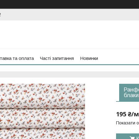
2
тавка та оплата
Часті запитання
Новинки
Ранфо
блаки
195 ₴/м
Показати о
К