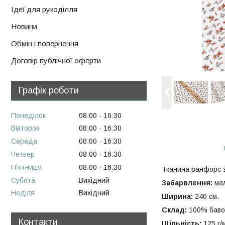
Ідеї для рукоділля
Новини
Обмін і повернення
Договір публічної оферти
Графік роботи
Понеділок
08:00
16:30
Вівторок
08:00
16:30
Середа
08:00
16:30
Четвер
08:00
16:30
Пʼятниця
08:00
16:30
Тканина ранфорс 
Субота
Вихідний
Забарвлення:
мал
Неділя
Вихідний
Ширина:
240 см.
Склад:
100% баво
Контакти
Щільність:
125 г/