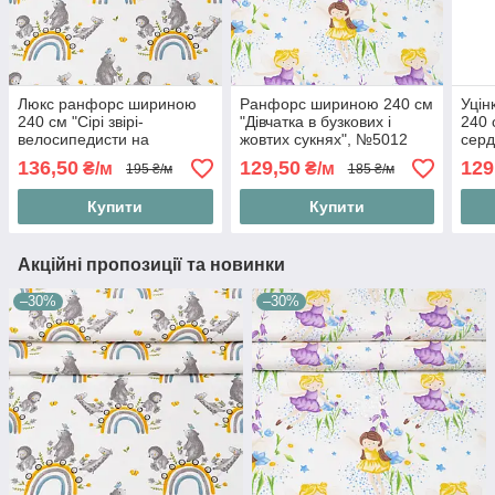
Люкс ранфорс шириною
Ранфорс шириною 240 см
Уцін
240 см "Сірі звірі-
"Дівчатка в бузкових і
240 
велосипедисти на
жовтих сукнях", №5012
серд
веселці", №4827
на б
136,50
129,50
129
₴/м
₴/м
195 ₴/м
185 ₴/м
Купити
Купити
Акційні пропозиції та новинки
–30%
–30%