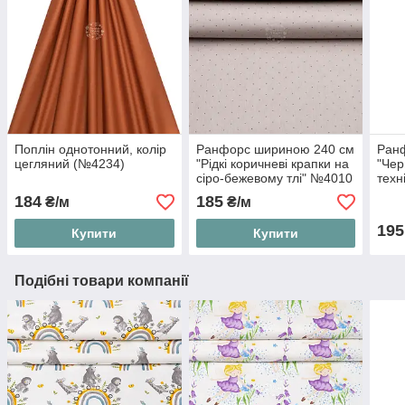
Поплін однотонний, колір
Ранфорс шириною 240 см
Ран
цегляний (№4234)
"Рідкі коричневі крапки на
"Чер
сіро-бежевому тлі" №4010
техн
184
185
₴/м
₴/м
195
Купити
Купити
Подібні товари компанії