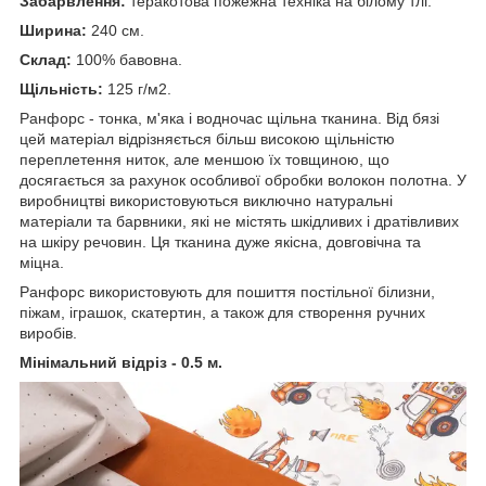
Забарвлення:
теракотова пожежна техніка на білому тлі.
Ширина:
240 см.
Склад:
100% бавовна.
Щільність:
125 г/м2.
Ранфорс - тонка, м'яка і водночас щільна тканина. Від бязі
цей матеріал відрізняється більш високою щільністю
переплетення ниток, але меншою їх товщиною, що
досягається за рахунок особливої обробки волокон полотна. У
виробництві використовуються виключно натуральні
матеріали та барвники, які не містять шкідливих і дратівливих
на шкіру речовин. Ця тканина дуже якісна, довговічна та
міцна.
Ранфорс використовують для пошиття постільної білизни,
піжам, іграшок, скатертин, а також для створення ручних
виробів.
Мінімальний відріз - 0.5 м.