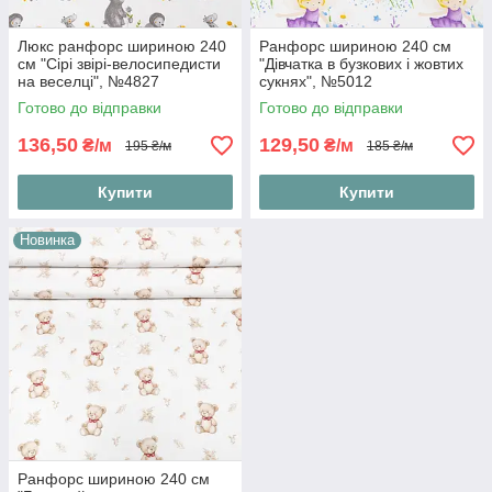
Люкс ранфорс шириною 240
Ранфорс шириною 240 см
см "Сірі звірі-велосипедисти
"Дівчатка в бузкових і жовтих
на веселці", №4827
сукнях", №5012
Готово до відправки
Готово до відправки
136,50
129,50
₴/м
₴/м
195 ₴/м
185 ₴/м
Купити
Купити
Новинка
Ранфорс шириною 240 см