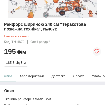
Ранфорс шириною 240 см "Теракотова
пожежна техніка", №4872
Немає в наявності
Код: TH-4872
Опт і роздріб
195
₴/м
185 ₴
від 3 м
Опис
Характеристики
Доставка
Оплата
Умови п
Опис
Тканина ранфорс з малюнком.