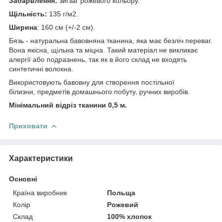
Забарвлення:
зигзаг рожевого кольору.
Щільність:
135 г/м2.
Ширина
: 160 см (+/-2 см).
Бязь - натуральна бавовняна тканина, яка має безліч переваг.
Вона якісна, щільна та міцна. Такий матеріал не викликає
алергії або подразнень, так як в його склад не входять
синтетичні волокна.
Використовують бавовну для створення постільної
білизни, предметів домашнього побуту, ручних виробів.
Мінімальний відріз тканини 0,5 м.
Приховати
Характеристики
Основні
Країна виробник
Польща
Колір
Рожевий
Склад
100% хлопок