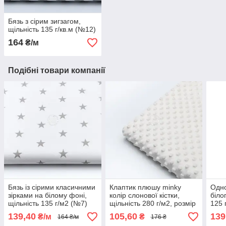
Бязь з сірим зигзагом,
щільність 135 г/кв.м (№12)
164
₴/м
Подібні товари компанії
Бязь із сірими класичними
Клаптик плюшу minky
Одно
зірками на білому фоні,
колір слонової кістки,
біло
щільність 135 г/м2 (№7)
щільність 280 г/м2, розмір
125 
75*150 см
139,40
105,60
139
₴/м
₴
164 ₴/м
176 ₴