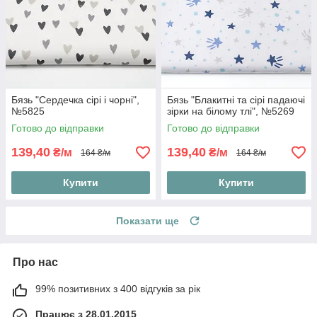
Бязь "Сердечка сірі і чорні",
Бязь "Блакитні та сірі падаючі
№5825
зірки на білому тлі", №5269
Готово до відправки
Готово до відправки
139,40
139,40
₴/м
₴/м
164 ₴/м
164 ₴/м
Купити
Купити
Показати ще
Про нас
99% позитивних з 400 відгуків за рік
Працює з 28.01.2015