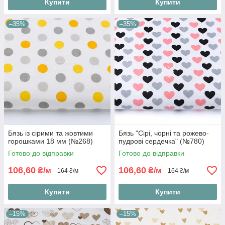
Купити
Купити
–35%
–35%
Бязь із сірими та жовтими
Бязь "Сірі, чорні та рожево-
горошками 18 мм (№268)
пудрові сердечка" (№780)
Готово до відправки
Готово до відправки
106,60
106,60
₴/м
₴/м
164 ₴/м
164 ₴/м
Купити
Купити
–15%
–15%