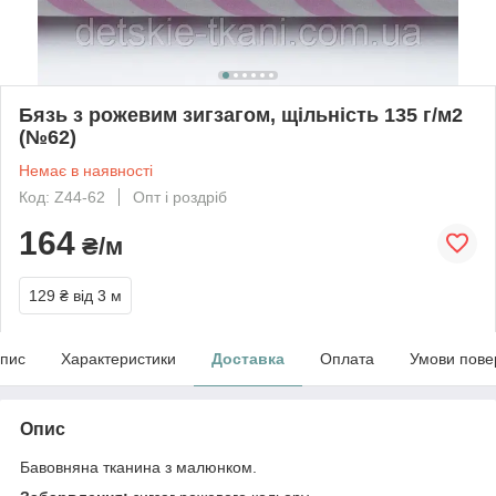
Бязь з рожевим зигзагом, щільність 135 г/м2
(№62)
Немає в наявності
Код: Z44-62
Опт і роздріб
164
₴/м
129 ₴
від 3 м
пис
Характеристики
Доставка
Оплата
Умови пове
Опис
Бавовняна тканина з малюнком.