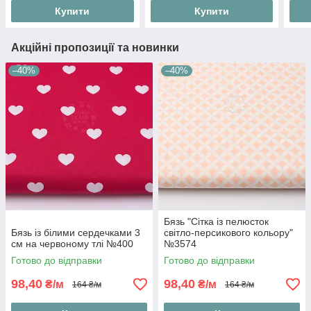
Купити
Купити
Акційні пропозиції та новинки
–40%
–40%
Бязь "Сітка із пелюсток
Бязь із білими сердечками 3
світло-персикового кольору"
см на червоному тлі №400
№3574
Готово до відправки
Готово до відправки
98,40
98,40
₴/м
₴/м
164 ₴/м
164 ₴/м