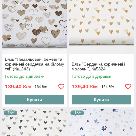
Бязь "Намальовані бежеві та
коричневі сердечка на білому
Бязь "Сердечка коричневі і
тлі" (№1343)
молочні", №5824
Готово до відправки
Готово до відправки
139,40
139,40
₴/м
₴/м
164 ₴/м
164 ₴/м
Купити
Купити
–15%
–15%