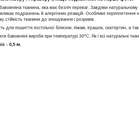
 бавовняна тканина, яка має безліч переваг. Завдяки натуральному
икликає подразнень й алергічних реакцій. Особливе переплетення 
у стійкість тканини до зношування і розривів.
ь для пошиття постільної білизни, піжам, іграшок, скатертин, а та
и бавовняні вироби при температурі 30°С. Як і всі натуральні ткан
з - 0,5 м.