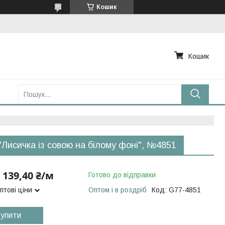
Кошик
Кошик
"Лисичка із совою на білому фоні", №4851
139,40 ₴/м
Готово до відправки
птові ціни
Оптом і в роздріб
Код:
G77-4851
упити