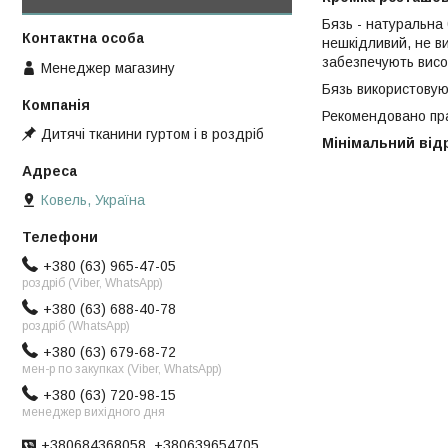
Бязь - натуральна
нешкідливий, не в
забезпечують висок
Менеджер магазину
Бязь використовуют
Рекомендовано прат
Дитячі тканини гуртом і в роздріб
Мінімальний відрі
Ковель, Україна
+380 (63) 965-47-05
роздріб (Viber, WhatsApp)
+380 (63) 688-40-78
роздріб (WhatsApp)
+380 (63) 679-68-72
мен-р по закупках (Viber, WhatsApp)
+380 (63) 720-98-15
менеджер вихідного дня
+380684368058, +380639654705