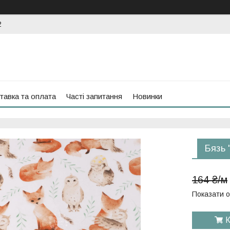
2
тавка та оплата
Часті запитання
Новинки
Бязь 
164 ₴/м
Показати о
К