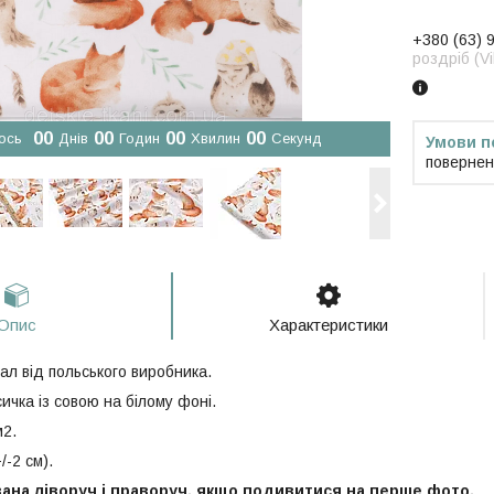
+380 (63) 
роздріб (V
0
0
0
0
0
0
0
0
ось
Днів
Годин
Хвилин
Секунд
повернен
Опис
Характеристики
ал від польського виробника.
ичка із совою на білому фоні.
м2.
/-2 см).
ана ліворуч і праворуч, якщо подивитися на перше фото.