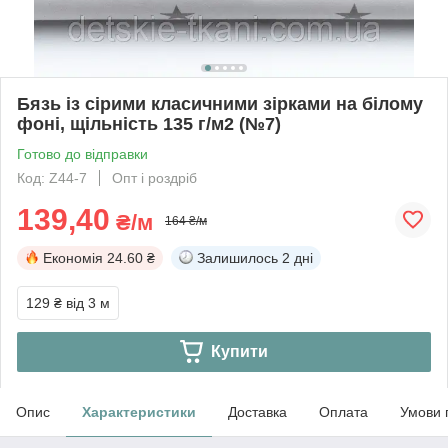
Бязь із сірими класичними зірками на білому
фоні, щільність 135 г/м2 (№7)
Готово до відправки
Код: Z44-7
Опт і роздріб
139,40
₴/м
164 ₴/м
Економія
24.60 ₴
Залишилось
2 дні
129 ₴
від 3 м
Купити
Опис
Характеристики
Доставка
Оплата
Умови 