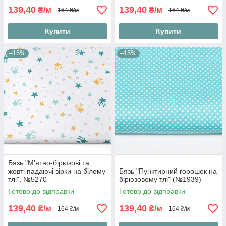
139,40
139,40
₴/м
₴/м
164 ₴/м
164 ₴/м
Купити
Купити
–15%
–15%
Бязь "М'ятно-бірюзові та
жовті падаючі зірки на білому
Бязь "Пунктирний горошок на
тлі", №5270
бірюзовому тлі" (№1939)
Готово до відправки
Готово до відправки
139,40
139,40
₴/м
₴/м
164 ₴/м
164 ₴/м