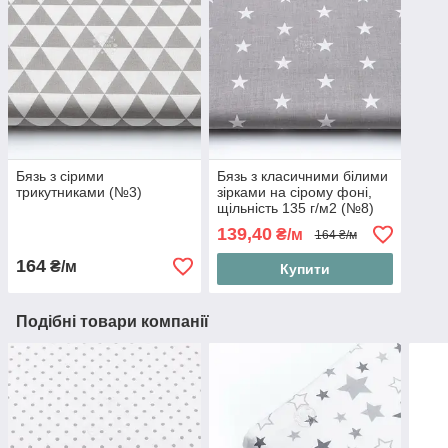
Бязь з сірими
Бязь з класичними білими
трикутниками (№3)
зірками на сірому фоні,
щільність 135 г/м2 (№8)
139,40
₴/м
164 ₴/м
164
₴/м
Купити
Подібні товари компанії