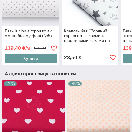
Бязь із сірим горошком 4
Клапоть бязі "Зоряний
Бязь
мм на білому фоні (№5)
карнавал" з сірими та
зірк
графітовими зірками на
щіль
білому фоні, №1033а,
139,40
139
₴/м
164 ₴/м
розмір 47*80 см
23,50
₴
Купити
Акційні пропозиції та новинки
–40%
–40%