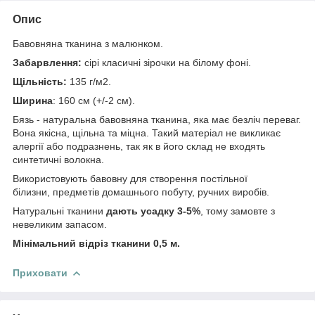
Опис
Бавовняна тканина з малюнком.
Забарвлення:
сірі класичні зірочки на білому фоні.
Щільність:
135 г/м2.
Ширина
: 160 см (+/-2 см).
Бязь - натуральна бавовняна тканина, яка має безліч переваг.
Вона якісна, щільна та міцна. Такий матеріал не викликає
алергії або подразнень, так як в його склад не входять
синтетичні волокна.
Використовують бавовну для створення постільної
білизни, предметів домашнього побуту, ручних виробів.
Натуральні тканини
дають усадку 3-5%
, тому замовте з
невеликим запасом.
Мінімальний відріз тканини 0,5 м.
Приховати