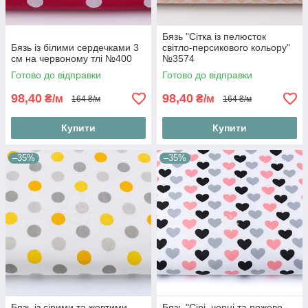
Бязь "Сітка із пелюсток
Бязь із білими сердечками 3
світло-персикового кольору"
см на червоному тлі №400
№3574
Готово до відправки
Готово до відправки
98,40
98,40
₴/м
₴/м
164 ₴/м
164 ₴/м
Купити
Купити
–35%
–35%
Бязь із сірими та жовтими
Бязь "Сірі, чорні та рожево-