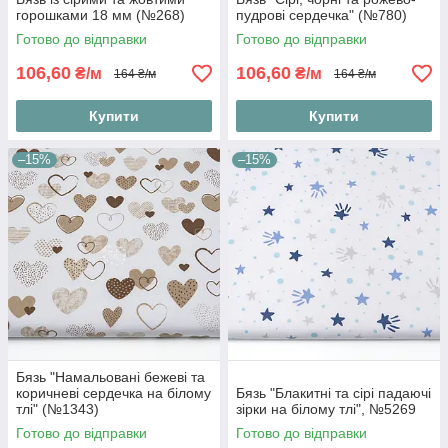
горошками 18 мм (№268)
пудрові сердечка" (№780)
Готово до відправки
Готово до відправки
106,60
106,60
₴/м
₴/м
164 ₴/м
164 ₴/м
Купити
Купити
–15%
–15%
Бязь "Намальовані бежеві та
коричневі сердечка на білому
Бязь "Блакитні та сірі падаючі
тлі" (№1343)
зірки на білому тлі", №5269
Готово до відправки
Готово до відправки