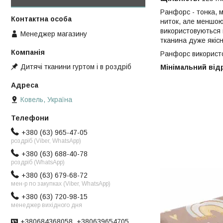
Ранфорс - тонка, м
ниток, але меншою
використовуються в
Менеджер магазину
тканина дуже якісн
Ранфорс використов
Дитячі тканини гуртом і в роздріб
Мінімальний відрі
Ковель, Україна
+380 (63) 965-47-05
роздріб (Viber, WhatsApp)
+380 (63) 688-40-78
роздріб (WhatsApp)
+380 (63) 679-68-72
мен-р по закупках (Viber, WhatsApp)
+380 (63) 720-98-15
менеджер вихідного дня
+380684368058, +380639654705