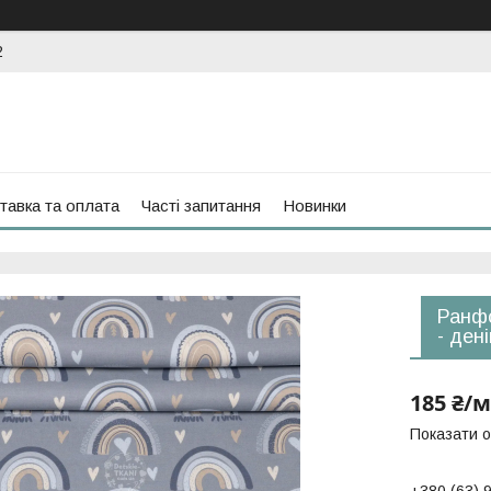
2
тавка та оплата
Часті запитання
Новинки
Ранфо
- ден
185 ₴/м
Показати о