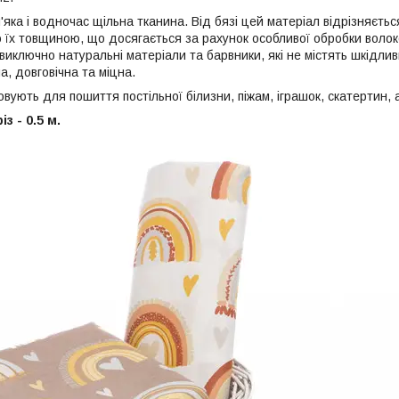
'яка і водночас щільна тканина. Від бязі цей матеріал відрізняєт
 їх товщиною, що досягається за рахунок особливої обробки волок
иключно натуральні матеріали та барвники, які не містять шкідлив
а, довговічна та міцна.
ують для пошиття постільної білизни, піжам, іграшок, скатертин, 
з - 0.5 м.