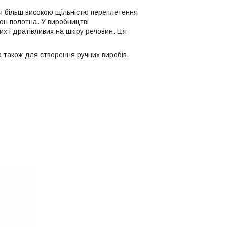
ься більш високою щільністю переплетення
он полотна. У виробництві
их і дратівливих на шкіру речовин. Ця
а також для створення ручних виробів.