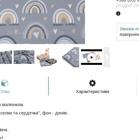
+380 (63) 
роздріб (V
повернен
Опис
Характеристики
з малюнком.
селки та сердечка", фон - денім.
вна.
м2.