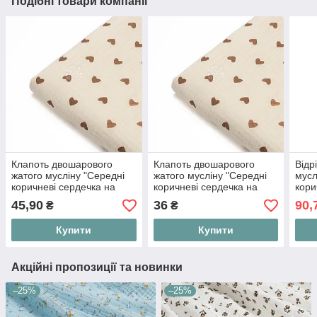
Подібні товари компанії
Клапоть двошарового
Клапоть двошарового
Відр
жатого мусліну "Середні
жатого мусліну "Середні
мусл
коричневі сердечка на
коричневі сердечка на
кори
ванільному фоні", розмір
ванільному фоні", розмір
фоні
45,90
36
90,
₴
₴
27*135 см
20*135 см
55*1
Купити
Купити
Акційні пропозиції та новинки
–25%
–25%