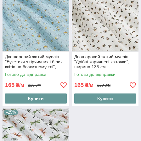
Двошаровий жатий муслін
Двошаровий жатий муслін
"Букетики з гірчичних і білих
"Дрібні коричневі квіточки",
квітів на блакитному тлі",
ширина 135 см
ширина 135 см
Готово до відправки
Готово до відправки
165
165
₴/м
₴/м
220 ₴/м
220 ₴/м
Купити
Купити
–25%