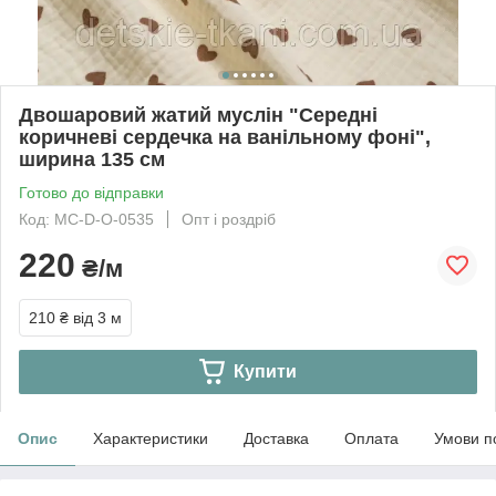
Двошаровий жатий муслін "Середні
коричневі сердечка на ванільному фоні",
ширина 135 см
Готово до відправки
Код: МС-D-O-0535
Опт і роздріб
220
₴/м
210 ₴
від 3 м
Купити
Опис
Характеристики
Доставка
Оплата
Умови п