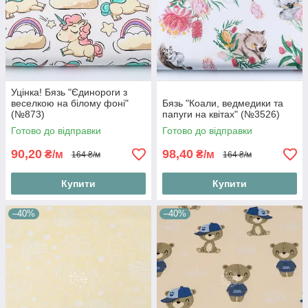
Уцінка! Бязь "Єдинороги з
веселкою на білому фоні"
Бязь "Коали, ведмедики та
(№873)
папуги на квітах" (№3526)
Готово до відправки
Готово до відправки
90,20
98,40
₴/м
₴/м
164 ₴/м
164 ₴/м
Купити
Купити
–40%
–40%