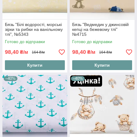
Бязь "Білі водорості, морські
Бязь "Ведмедик у джинсовій
зірки та рибки на ванільному
кепці на бежевому тлі"
тлі", №5343
№4715
Готово до відправки
Готово до відправки
98,40
98,40
₴/м
₴/м
164 ₴/м
164 ₴/м
Купити
Купити
–40%
–40%