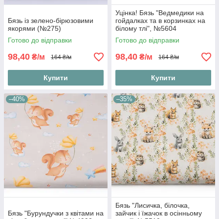
Уцінка! Бязь "Ведмедики на
Бязь із зелено-бірюзовими
гойдалках та в корзинках на
якорями (№275)
білому тлі", №5604
Готово до відправки
Готово до відправки
98,40
98,40
₴/м
₴/м
164 ₴/м
164 ₴/м
Купити
Купити
–40%
–35%
Бязь "Лисичка, білочка,
Бязь "Бурундучки з квітами на
зайчик і їжачок в осінньому