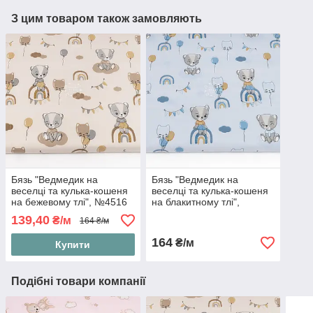
З цим товаром також замовляють
Бязь "Ведмедик на
Бязь "Ведмедик на
веселці та кулька-кошеня
веселці та кулька-кошеня
на бежевому тлі", №4516
на блакитному тлі",
№4515
139,40
₴/м
164 ₴/м
164
₴/м
Купити
Подібні товари компанії