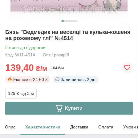
Бязь "Ведмедик на веселці та кулька-кошеня
на рожевому тлі" №4514
Готово до відправки
Код: W11-4514
Опт і роздріб
139,40
₴/м
164 ₴/м
Економія
24.60 ₴
Залишилось
2 дні
129 ₴
від 3 м
Купити
Опис
Характеристики
Доставка
Оплата
Умови 