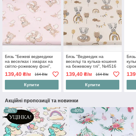
Бязь "Бежеві ведмедики
Бязь "Ведмедик на
Бязь
на веселках і хмарах на
веселці та кулька-кошеня
куль
світло-рожевому фоні",
на бежевому тлі", №4516
сіро
№4894
139,40
139,40
139
₴/м
₴/м
164 ₴/м
164 ₴/м
Купити
Купити
Акційні пропозиції та новинки
–45%
–40%