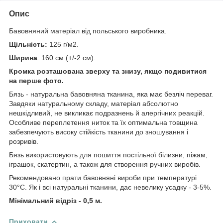
Опис
Бавовняний матеріал від польського виробника.
Щільність:
125 г/м2.
Ширина
: 160 см (+/-2 см).
Кромка розташована зверху та знизу, якщо подивитися
на перше фото.
Бязь - натуральна бавовняна тканина, яка має безліч переваг.
Завдяки натуральному складу, матеріал абсолютно
нешкідливий, не викликає подразнень й алергічних реакцій.
Особливе переплетення ниток та їх оптимальна товщина
забезпечують високу стійкість тканини до зношування і
розривів.
Бязь використовують для пошиття постільної білизни, піжам,
іграшок, скатертин, а також для створення ручних виробів.
Рекомендовано прати бавовняні вироби при температурі
30°С. Як і всі натуральні тканини, дає невелику усадку - 3-5%.
Мінімальний відріз - 0,5 м.
Приховати