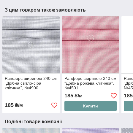
З цим товаром також замовляють
Ранфорс шириною 240 см
Ранфорс шириною 240 см
Ран
"Дрібна світло-сіра
"Дрібна рожева клітинка",
"Дрі
клітинка", №4900
№4501
№45
185
185
₴/м
185
₴/м
Купити
Подібні товари компанії