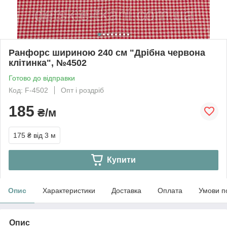
Ранфорс шириною 240 см "Дрібна червона
клітинка", №4502
Готово до відправки
Код: F-4502
Опт і роздріб
185
₴/м
175 ₴
від 3 м
Купити
Опис
Характеристики
Доставка
Оплата
Умови п
Опис