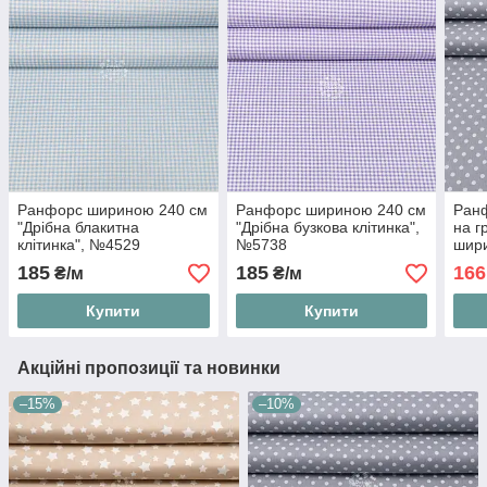
Ранфорс шириною 240 см
Ранфорс шириною 240 см
Ранф
"Дрібна блакитна
"Дрібна бузкова клітинка",
на г
клітинка", №4529
№5738
шири
185
185
166
₴/м
₴/м
Купити
Купити
Акційні пропозиції та новинки
–15%
–10%