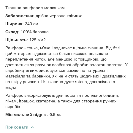
Тканина ранфорс з малюнком.
Забарвлення:
дрібна червона клітинка.
Ширина:
240 см.
Склад:
100% бавовна.
Щільність:
125 г/м2.
Ранфорс - тонка, м'яка і водночас щільна тканина. Від бязі
цей матеріал відрізняється більш високою щільністю
переплетення ниток, але меншою їх товщиною, що
досягається за рахунок особливої обробки волокон полотна. У
виробництві використовуються виключно натуральні
матеріали та барвники, які не містять шкідливих і дратівливих
на шкіру речовин. Ця тканина дуже якісна, довговічна та
міцна.
Ранфорс використовують для пошиття постільної білизни,
піжам, іграшок, скатертин, а також для створення ручних
виробів.
Мінімальний відріз - 0.5 м.
Приховати