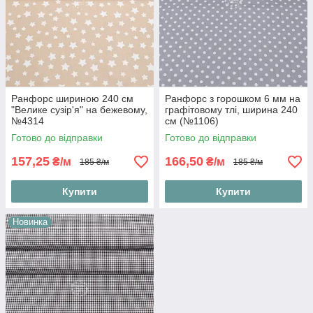
Ранфорс шириною 240 см
Ранфорс з горошком 6 мм на
"Велике сузір'я" на бежевому,
графітовому тлі, ширина 240
№4314
см (№1106)
Готово до відправки
Готово до відправки
157,25
166,50
₴/м
₴/м
185 ₴/м
185 ₴/м
Купити
Купити
Новинка