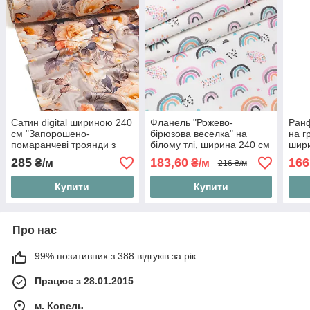
Сатин digital шириною 240
Фланель "Рожево-
Ранф
см "Запорошено-
бірюзова веселка" на
на г
помаранчеві троянди з
білому тлі, ширина 240 см
шири
метеликами на бежевому
285
183,60
166
₴/м
₴/м
216 ₴/м
тлі" (№5639)
Купити
Купити
Про нас
99% позитивних з 388 відгуків за рік
Працює з 28.01.2015
м. Ковель