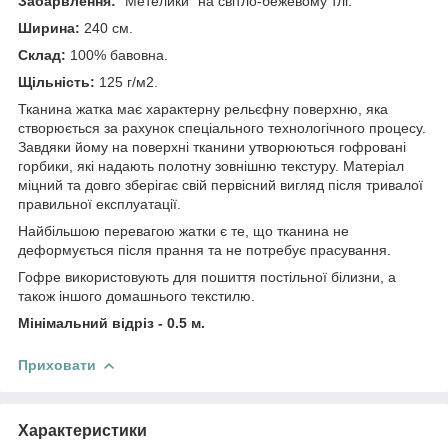
Забарвлення:
"Метелики" на світло-бежевому тлі.
Ширина:
240 см.
Склад:
100% бавовна.
Щільність:
125 г/м2.
Тканина жатка має характерну рельєфну поверхню, яка
створюється за рахунок спеціального технологічного процесу.
Завдяки йому на поверхні тканини утворюються гофровані
горбики, які надають полотну зовнішню текстуру. Матеріал
міцний та довго зберігає свій первісний вигляд після тривалої
правильної експлуатації.
Найбільшою перевагою жатки є те, що тканина не
деформується після прання та не потребує прасування.
Гофре використовують для пошиття постільної білизни, а
також іншого домашнього текстилю.
Мінімальний відріз - 0.5 м.
Приховати
Характеристики