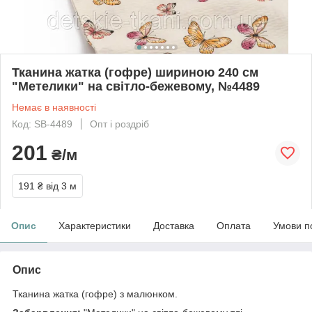
Тканина жатка (гофре) шириною 240 см
"Метелики" на світло-бежевому, №4489
Немає в наявності
Код: SB-4489
Опт і роздріб
201
₴/м
191 ₴
від 3 м
Опис
Характеристики
Доставка
Оплата
Умови п
Опис
Тканина жатка (гофре) з малюнком.