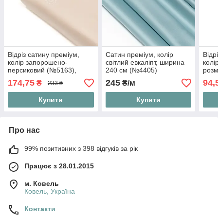
Відріз сатину преміум,
Сатин преміум, колір
Відр
колір запорошено-
світлий евкаліпт, ширина
колі
персиковий (№5163),
240 см (№4405)
розм
розмір 95*240 см
174,75
245
94,
₴
₴/м
233 ₴
Купити
Купити
Про нас
99% позитивних з 398 відгуків за рік
Працює з 28.01.2015
м. Ковель
Ковель, Україна
Контакти