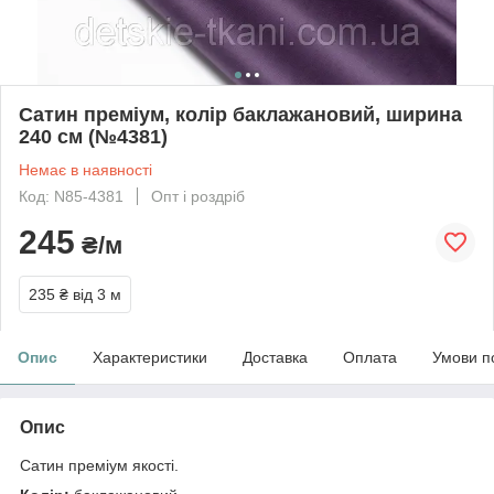
Сатин преміум, колір баклажановий, ширина
240 см (№4381)
Немає в наявності
Код: N85-4381
Опт і роздріб
245
₴/м
235 ₴
від 3 м
Опис
Характеристики
Доставка
Оплата
Умови п
Опис
Сатин преміум якості.