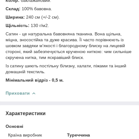
Колір:
баклажановий.
Склад:
100% бавовна.
Ширина:
240 см (+/-2 см).
Щільність:
130 г/м2.
Сатин - це натуральна бавовняна тканина. Вона щільна,
міцна, зносостійка та дуже красива. Її часто порівнюють із
шовком завдяки м'якості і благородному блиску на лицевій
стороні, який забезпечується крученою ниткою: чим сильніше
скручена нитка, тим яскравіший блиск.
Із сатину шиють постільну білизну, халати, піжами та інший
домашній текстиль.
Мінімальний відріз - 0,5 м.
Приховати
Характеристики
Основні
Країна виробник
Туреччина