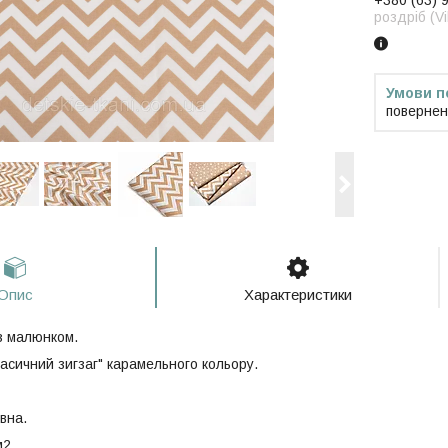
+380 (63) 
роздріб (V
повернен
Опис
Характеристики
з малюнком.
асичний зигзаг" карамельного кольору.
вна.
м2.