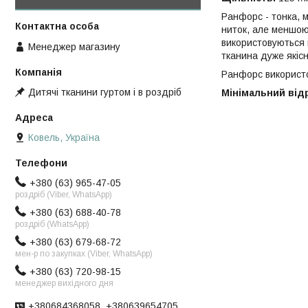
Ранфорс - тонка, м
ниток, але меншою
використовуються в
Менеджер магазину
тканина дуже якісн
Ранфорс використов
Дитячі тканини гуртом і в роздріб
Мінімальний відрі
Ковель, Україна
+380 (63) 965-47-05
роздріб (Viber, WhatsApp)
+380 (63) 688-40-78
роздріб (WhatsApp)
+380 (63) 679-68-72
мен-р по закупках (Viber, WhatsApp)
+380 (63) 720-98-15
менеджер вихідного дня
+380684368058, +380639654705