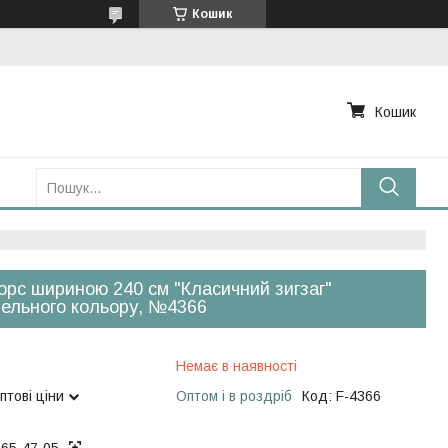
Кошик
Кошик
рс шириною 240 см "Класичний зигзаг"
ельного кольору, №4366
Немає в наявності
птові ціни
Оптом і в роздріб
Код:
F-4366