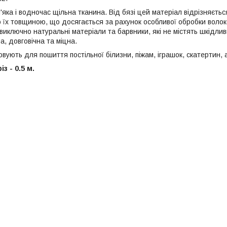
'яка і водночас щільна тканина. Від бязі цей матеріал відрізняєт
 їх товщиною, що досягається за рахунок особливої обробки волок
иключно натуральні матеріали та барвники, які не містять шкідлив
а, довговічна та міцна.
ують для пошиття постільної білизни, піжам, іграшок, скатертин, 
з - 0.5 м.