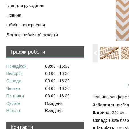
Ідеї для рукоділля
Новини
Обмін і повернення
Договір публічної оферти
Графік роботи
Понеділок
08:00
16:30
Вівторок
08:00
16:30
Середа
08:00
16:30
Четвер
08:00
16:30
Пʼятниця
08:00
16:30
Тканина ранфорс 
Субота
Вихідний
Забарвлення:
"Кл
Неділя
Вихідний
Ширина:
240 см.
Склад:
100% баво
Контакти
Щільність:
125 г/