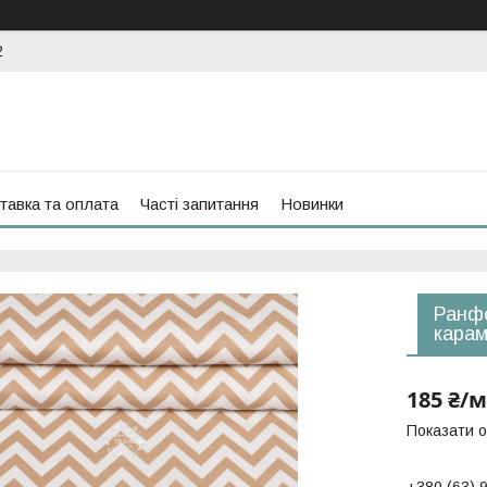
2
тавка та оплата
Часті запитання
Новинки
Ранфо
карам
185 ₴/м
Показати о