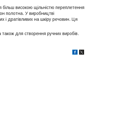
ься більш високою щільністю переплетення
он полотна. У виробництві
их і дратівливих на шкіру речовин. Ця
а також для створення ручних виробів.