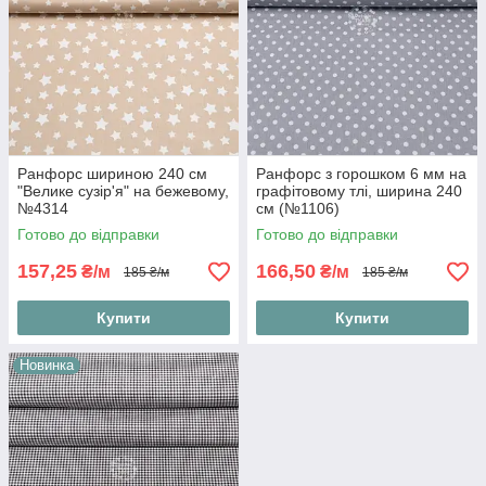
Ранфорс шириною 240 см
Ранфорс з горошком 6 мм на
"Велике сузір'я" на бежевому,
графітовому тлі, ширина 240
№4314
см (№1106)
Готово до відправки
Готово до відправки
157,25
166,50
₴/м
₴/м
185 ₴/м
185 ₴/м
Купити
Купити
Новинка