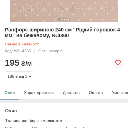
Ранфорс шириною 240 см "Рідкий горошок 4
мм" на бежевому, №4360
Немає в наявності
Код: WH-4360
Опт і роздріб
195
₴/м
185 ₴
від 3 м
Опис
Характеристики
Доставка
Оплата
Умови п
Опис
Тканина ранфорс з малюнком.