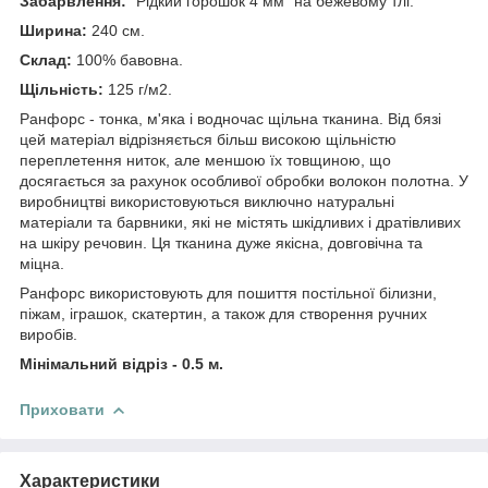
Забарвлення:
"Рідкий горошок 4 мм" на бежевому тлі.
Ширина:
240 см.
Склад:
100% бавовна.
Щільність:
125 г/м2.
Ранфорс - тонка, м'яка і водночас щільна тканина. Від бязі
цей матеріал відрізняється більш високою щільністю
переплетення ниток, але меншою їх товщиною, що
досягається за рахунок особливої обробки волокон полотна. У
виробництві використовуються виключно натуральні
матеріали та барвники, які не містять шкідливих і дратівливих
на шкіру речовин. Ця тканина дуже якісна, довговічна та
міцна.
Ранфорс використовують для пошиття постільної білизни,
піжам, іграшок, скатертин, а також для створення ручних
виробів.
Мінімальний відріз - 0.5 м.
Приховати
Характеристики