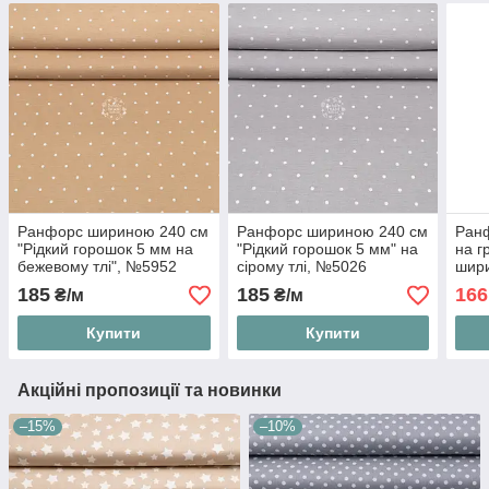
Ранфорс шириною 240 см
Ранфорс шириною 240 см
Ранф
"Рідкий горошок 5 мм на
"Рідкий горошок 5 мм" на
на г
бежевому тлі", №5952
сірому тлі, №5026
шири
185
185
166
₴/м
₴/м
Купити
Купити
Акційні пропозиції та новинки
–15%
–10%