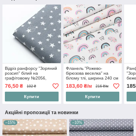
Відріз ранфорсу "Зоряний
Фланель "Рожево-
Ран
розсип" білий на
бірюзова веселка" на
"Зор
графітовому №2056,
білому тлі, ширина 240 см
беже
розмір 55*240 см
76,50
183,60
185
₴
₴/м
102 ₴
216 ₴/м
Купити
Купити
Акційні пропозиції та новинки
–15%
–10%