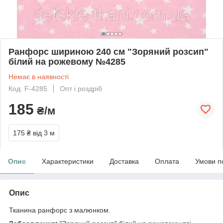
Ранфорс шириною 240 см "Зоряний розсип"
білий на рожевому №4285
Немає в наявності
Код: F-4285
Опт і роздріб
185
₴/м
175 ₴
від 3 м
Опис
Характеристики
Доставка
Оплата
Умови п
Опис
Тканина ранфорс з малюнком.