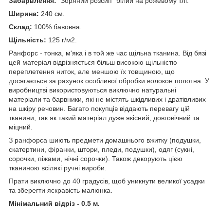
Забарвлення:
"Зоряний розсип" білий на рожевому тлі.
Ширина:
240 см.
Склад:
100% бавовна.
Щільність:
125 г/м2.
Ранфорс - тонка, м'яка і в той же час щільна тканина. Від бязі
цей матеріал відрізняється більш високою щільністю
переплетення ниток, але меншою їх товщиною, що
досягається за рахунок особливої обробки волокон полотна. У
виробництві використовуються виключно натуральні
матеріали та барвники, які не містять шкідливих і дратівливих
на шкіру речовин. Багато покупців віддають перевагу цій
тканини, так як такий матеріал дуже якісний, довговічний та
міцний.
З ранфорса шиють предмети домашнього вжитку (подушки,
скатертини, фіранки, штори, пледи, подушки), одяг (сукні,
сорочки, піжами, нічні сорочки). Також декорують цією
тканиною всілякі ручні вироби.
Прати виключно до 40 градусів, щоб уникнути великої усадки
та зберегти яскравість малюнка.
Мінімальний відріз - 0.5 м.