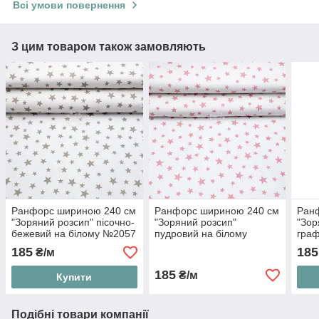
Всі умови повернення
З цим товаром також замовляють
Ранфорс шириною 240 см
Ранфорс шириною 240 см
Ран
"Зоряний розсип" пісочно-
"Зоряний розсип"
"Зор
бежевий на білому №2057
пудровий на білому
граф
№4287
№20
185
185
₴/м
185
₴/м
Купити
Подібні товари компанії