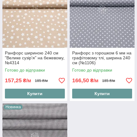
Ранфорс шириною 240 см
Ранфорс з горошком 6 мм на
"Велике сузір'я" на бежевому,
графітовому тлі, ширина 240
№4314
см (№1106)
Готово до відправки
Готово до відправки
157,25
166,50
₴/м
₴/м
185 ₴/м
185 ₴/м
Купити
Купити
Новинка