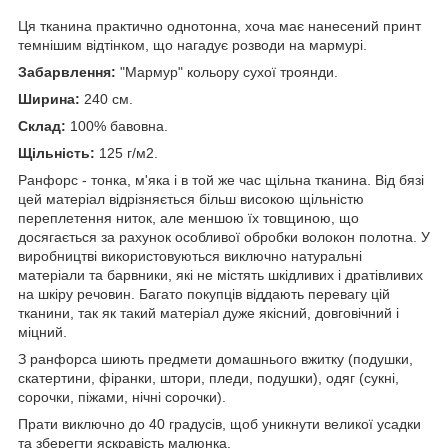
Ця тканина практично однотонна, хоча має нанесений принт
темнішим відтінком, що нагадує розводи на мармурі.
Забарвлення:
"Мармур" кольору сухої троянди.
Ширина:
240 см.
Склад:
100% бавовна.
Щільність:
125 г/м2.
Ранфорс - тонка, м'яка і в той же час щільна тканина. Від бязі
цей матеріал відрізняється більш високою щільністю
переплетення ниток, але меншою їх товщиною, що
досягається за рахунок особливої обробки волокон полотна. У
виробництві використовуються виключно натуральні
матеріали та барвники, які не містять шкідливих і дратівливих
на шкіру речовин. Багато покупців віддають перевагу цій
тканини, так як такий матеріал дуже якісний, довговічний і
міцний.
З ранфорса шиють предмети домашнього вжитку (подушки,
скатертини, фіранки, штори, пледи, подушки), одяг (сукні,
сорочки, піжами, нічні сорочки).
Прати виключно до 40 градусів, щоб уникнути великої усадки
та зберегти яскравість малюнка.