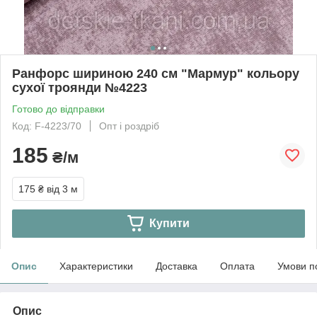
Ранфорс шириною 240 см "Мармур" кольору
сухої троянди №4223
Готово до відправки
Код: F-4223/70
Опт і роздріб
185
₴/м
175 ₴
від 3 м
Купити
Опис
Характеристики
Доставка
Оплата
Умови п
Опис