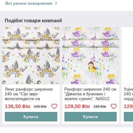
Всі умови повернення
Подібні товари компанії
Люкс ранфорс шириною
Ранфорс шириною 240 см
Уцін
240 см "Сірі звірі-
"Дівчатка в бузкових і
240 
велосипедисти на
жовтих сукнях", №5012
серд
веселці", №4827
на б
136,50
129,50
129
₴/м
₴/м
195 ₴/м
185 ₴/м
Купити
Купити