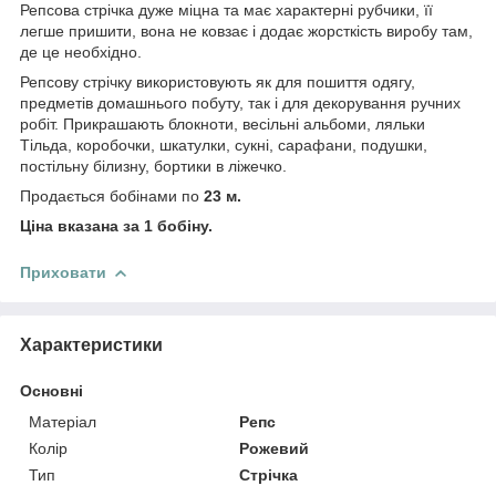
Репсова стрічка дуже міцна та має характерні рубчики, її
легше пришити, вона не ковзає і додає жорсткість виробу там,
де це необхідно.
Репсову стрічку використовують як для пошиття одягу,
предметів домашнього побуту, так і для декорування ручних
робіт. Прикрашають блокноти, весільні альбоми, ляльки
Тільда, коробочки, шкатулки, сукні, сарафани, подушки,
постільну білизну, бортики в ліжечко.
Продається бобінами по
23 м.
Ціна вказана за 1 бобіну.
Приховати
Характеристики
Основні
Матеріал
Репс
Колір
Рожевий
Тип
Стрічка