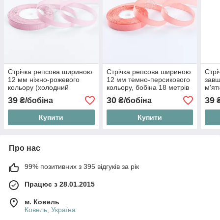
Стрічка репсова шириною
Стрічка репсова шириною
Стрі
12 мм ніжно-рожевого
12 мм темно-персикового
зав
кольору (холодний
кольору, бобіна 18 метрів
м'ят
відтінок), бобіна 23 м
23 м
39
30
39
₴/бобіна
₴/бобіна
₴
Купити
Купити
Про нас
99% позитивних з 395 відгуків за рік
Працює з 28.01.2015
м. Ковель
Ковель, Україна