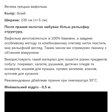
Велика грецька вафелька.
Колір:
білий.
Ширина:
230 см (+/-5 см).
Після прання полотно набуває більш рельєфну
структуру.
Вафелька виготовляється зі 100% бавовни, а завдяки
особливому методу та комбінованому плетиву ниток текстиль
має рельєфний вигляд. Таким чином ми отримуємо тканину з
об'ємним візерунком.
Використовують такий матеріал для пошиття різних предметів
побуту: покривал, халатів, рушників, дитячих пледів та
конвертів, кошиків для іграшок, ігрових килимків, коконів,
куточків для купання.
Рекомендоване дбайливе прання при температурі 30°С.
Мінімальний відріз - 0,5 м.