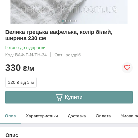
Велика грецька вафелька, колір білий,
ширина 230 см
Готово до відправки
Код: ВАФ-F-N-TH-34
Опт і роздріб
330
₴/м
320 ₴
від 3 м
Купити
Опис
Характеристики
Доставка
Оплата
Умови п
Опис